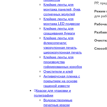
PP, пре
Клейкие ленты для
монтажа панелей, букв,
Режим 
солнечных модулей
для раб
Клейкие ленты для
монтажа LED подвески
Рабоча
Клейкие ленты для
Разбав
сращивания бумаги
Клейкие ленты для
Очистк
флексопечати:
узкорулонная печать,
Способ
широкорулонная печать
Клейкие ленты для
производства
гофрированных коробок
Очистители и клей
Антивирусная пленка с
покрытием на основе
гашеной извести
Краски для упаковки и
полиграфии
Водорастворимые
печатные краски