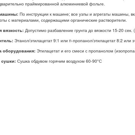
дварительно праймированной алюминиевой фольге.
машины:
По инструкции к машине; все узлы и агрегаты машины, 
оты с материалами, содержащими органические растворители.
я вязкость:
Допустимо разбавление грунта до вязкости 15-20 сек. (
итель:
Этанол/этилацетат 9:1 или n-пропанол/этилацетат 8:2 или э
а оборудования:
Этилацетат и его смеси с пропанолом (изопропа
 сушки:
Сушка обдувом горячим воздухом 60-90°С