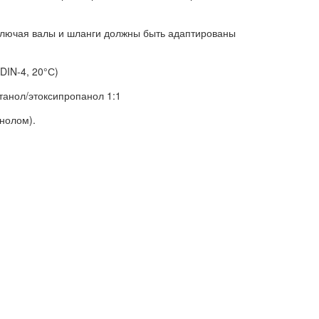
включая валы и шланги должны быть адаптированы
DIN-4, 20°С)
танол/этоксипропанол 1:1
нолом).