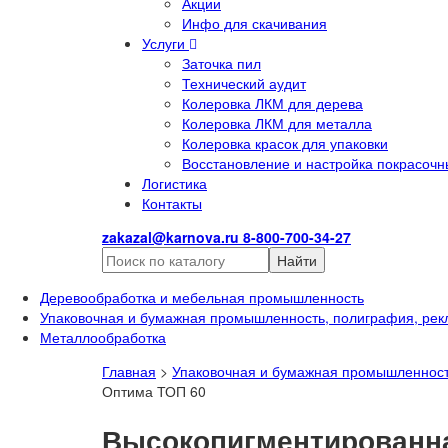
Акции
Инфо для скачивания
Услуги
Заточка пил
Технический аудит
Колеровка ЛКМ для дерева
Колеровка ЛКМ для металла
Колеровка красок для упаковки
Восстановление и настройка покрасочн
Логистика
Контакты
zakazal@karnova.ru
8-800-700-34-27
Найти
Деревообработка и мебельная промышленность
Упаковочная и бумажная промышленность, полиграфия, рек
Металлообработка
Главная
>
Упаковочная и бумажная промышленност
Оптима ТОП 60
Высокопигментированна