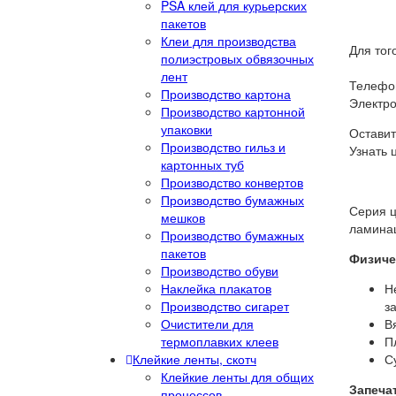
PSA клей для курьерских
пакетов
Клеи для производства
Для тог
полиэстровых обвязочных
лент
Телефон
Производство картона
Электро
Производство картонной
упаковки
Оставит
Производство гильз и
Узнать 
картонных туб
Производство конвертов
Производство бумажных
Серия ц
мешков
ламинац
Производство бумажных
пакетов
Физиче
Производство обуви
Наклейка плакатов
Н
Производство сигарет
з
Очистители для
Вя
термоплавких клеев
П
Клейкие ленты, скотч
С
Клейкие ленты для общих
Запеча
процессов