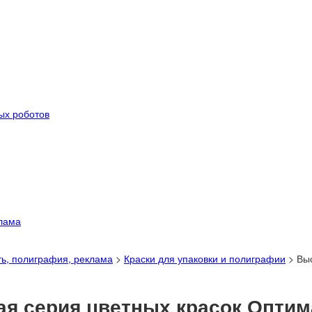
ых роботов
лама
ь, полиграфия, реклама
>
Краски для упаковки и полиграфии
>
Вы
я серия цветных красок Оптим