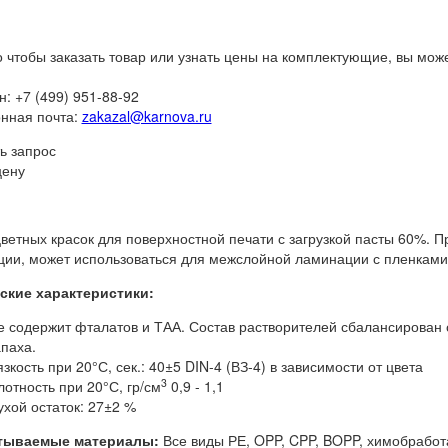
о чтобы заказать товар или узнать цены на комплектующие, вы мож
: +7 (499) 951-88-92
нная почта:
zakazal@karnova.ru
ь запрос
цену
ветных красок для поверхностной печати с загрузкой пасты 60%. П
ии, может использоваться для межслойной ламинации с пленками (
ские характеристики:
е содержит фталатов и ТАА. Состав растворителей сбалансирован
апаха.
зкость при 20°С, сек.: 40±5 DIN-4 (ВЗ-4) в зависимости от цвета
3
лотность при 20°С, гр/см
0,9 - 1,1
ухой остаток: 27±2 %
тываемые материалы:
Все виды РЕ, OPP, CPP, BOPP, химобрабо