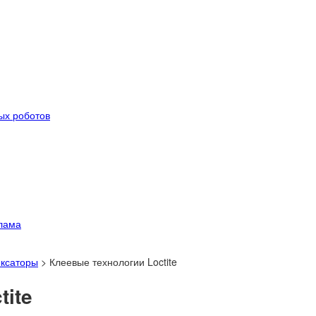
ых роботов
лама
иксаторы
>
Клеевые технологии Loctite
tite