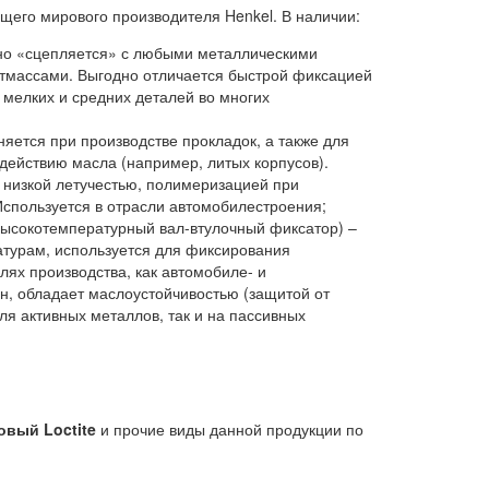
щего мирового производителя Henkel. В наличии:
дно «сцепляется» с любыми металлическими
астмассами. Выгодно отличается быстрой фиксацией
и мелких и средних деталей во многих
яется при производстве прокладок, а также для
действию масла (например, литых корпусов).
 низкой летучестью, полимеризацией при
Используется в отрасли автомобилестроения;
ысокотемпературный вал-втулочный фиксатор) –
атурам, используется для фиксирования
ях производства, как автомобиле- и
, обладает маслоустойчивостью (защитой от
я активных металлов, так и на пассивных
новый
Loctite
и прочие виды данной продукции по