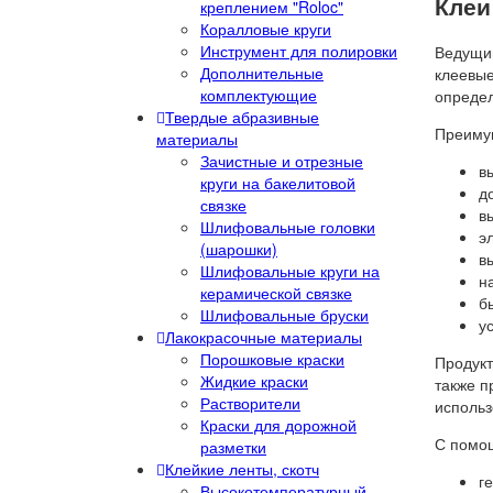
Клеи
креплением "Roloc"
Коралловые круги
Инструмент для полировки
Ведущий
Дополнительные
клеевые
комплектующие
определ
Твердые абразивные
Преимущ
материалы
Зачистные и отрезные
в
круги на бакелитовой
д
связке
в
Шлифовальные головки
э
(шарошки)
в
Шлифовальные круги на
н
керамической связке
б
Шлифовальные бруски
у
Лакокрасочные материалы
Порошковые краски
Продукт
Жидкие краски
также п
Растворители
использ
Краски для дорожной
С помощ
разметки
Клейкие ленты, скотч
г
Высокотемпературный