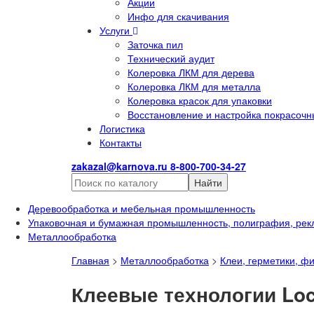
Акции
Инфо для скачивания
Услуги
Заточка пил
Технический аудит
Колеровка ЛКМ для дерева
Колеровка ЛКМ для металла
Колеровка красок для упаковки
Восстановление и настройка покрасочн
Логистика
Контакты
zakazal@karnova.ru
8-800-700-34-27
Найти
Деревообработка и мебельная промышленность
Упаковочная и бумажная промышленность, полиграфия, рек
Металлообработка
Главная
>
Металлообработка
>
Клеи, герметики, ф
Клеевые технологии Loc