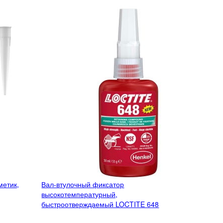
метик,
Вал-втулочный фиксатор
высокотемпературный,
быстроотверждаемый LOCTITE 648