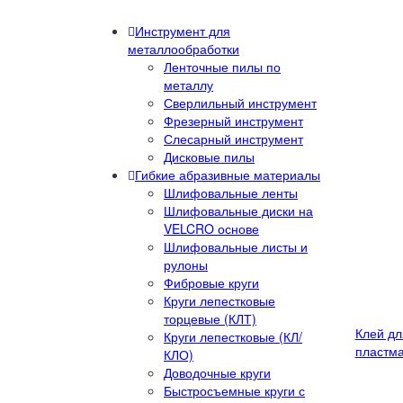
Инструмент для
металлообработки
Ленточные пилы по
металлу
Сверлильный инструмент
Фрезерный инструмент
Слесарный инструмент
Дисковые пилы
Гибкие абразивные материалы
Шлифовальные ленты
Шлифовальные диски на
VELCRO основе
Шлифовальные листы и
рулоны
Фибровые круги
Круги лепестковые
торцевые (КЛТ)
Клей дл
Круги лепестковые (КЛ/
пластма
КЛО)
Доводочные круги
Быстросъемные круги с