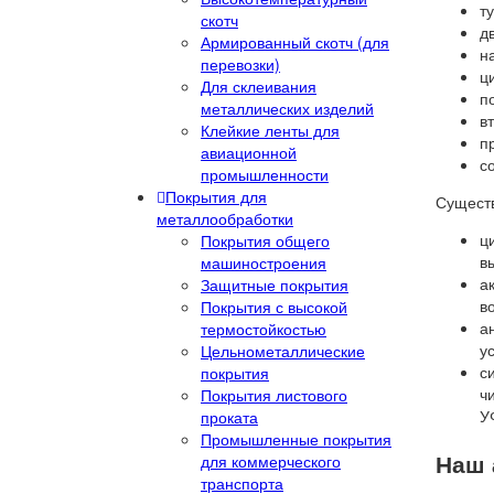
т
скотч
д
Армированный скотч (для
н
перевозки)
ц
Для склеивания
п
металлических изделий
вт
Клейкие ленты для
п
авиационной
с
промышленности
Покрытия для
Существ
металлообработки
ц
Покрытия общего
в
машиностроения
а
Защитные покрытия
в
Покрытия с высокой
а
термостойкостью
у
Цельнометаллические
с
покрытия
ч
Покрытия листового
У
проката
Промышленные покрытия
Наш 
для коммерческого
транспорта