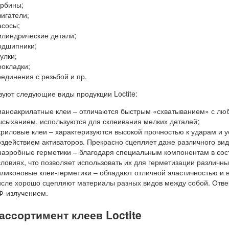
урбины;
вигатели;
асосы;
илиндрические детали;
одшипники;
улки;
рокладки;
оединения с резьбой и пр.
уют следующие виды продукции Loctite:
ианоакрилатные клеи – отличаются быстрым «схватыванием» с люб
ысыханием, используются для склеивания мелких деталей;
криловые клеи – характеризуются высокой прочностью к ударам и 
оздействием активаторов. Прекрасно сцепляет даже различного ви
наэробные герметики – благодаря специальным компонентам в сос
словиях, что позволяет использовать их для герметизации различн
иликоновые клеи-герметики – обладают отличной эластичностью и 
исле хорошо сцепляют материалы разных видов между собой. Отве
Ф-излучением.
ассортимент клеев Loctite