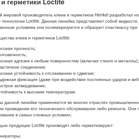
 и герметики Loctite
 мировой производитель клеев и герметиков Henkel разработал н
 технологии Loctite. Данная линейка представляет собой жидкости
енным условиям они полимеризуются и образуют пластмассу при 
ества клеев и герметиков Loctite:
ысокая прочность;
олговечность;
ысокая адгезия к любым поверхностям (включая стекло и металлы);
ластичное соединение;
ысокая устойчивость к отслаиванию и сдвигам;
адежная фиксация (даже при воздействии постоянных ударов и виб
ыстрое затвердевание;
стойчивость к высоким температурам.
ы данной линейки применяются во многих отраслях промышленнос
ри проведении его технического обслуживания либо ремонта. Они 
овании в самых сложных условиях.
ью продукции Loctite производят либо герметизируют:
енераторы;