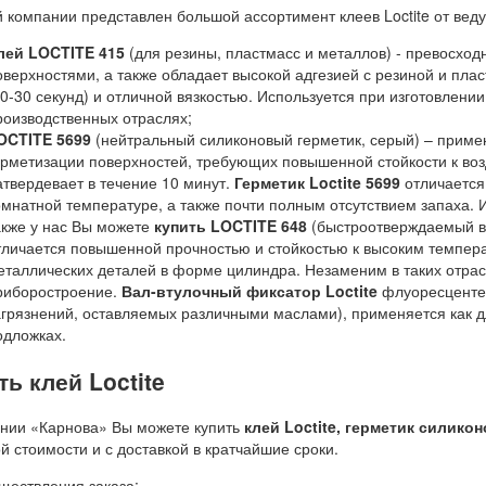
 компании представлен большой ассортимент клеев Loctite от веду
лей LOCTITE 415
(для резины, пластмасс и металлов) - превосхо
оверхностями, а также обладает высокой адгезией с резиной и пл
20-30 секунд) и отличной вязкостью. Используется при изготовлени
роизводственных отраслях;
OCTITE 5699
(нейтральный силиконовый герметик, серый) – примен
ерметизации поверхностей, требующих повышенной стойкости к воз
атвердевает в течение 10 минут.
Герметик
L
octite 5699
отличается
омнатной температуре, а также почти полным отсутствием запаха. 
акже у нас Вы можете
купить LOCTITE 648
(быстроотверждаемый в
тличается повышенной прочностью и стойкостью к высоким темпер
еталлических деталей в форме цилиндра. Незаменим в таких отрасл
риборостроение.
Вал-втулочный фиксатор
Loctite
флуоресцентен
агрязнений, оставляемых различными маслами), применяется как дл
одложках.
ть клей Loctite
нии «Карнова» Вы можете купить
клей
Loctite
, герметик силико
й стоимости и с доставкой в кратчайшие сроки.
ществления заказа: