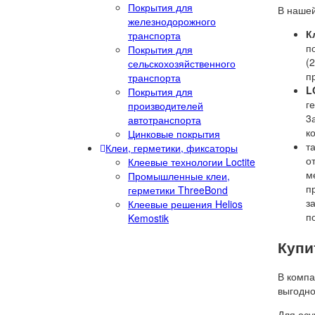
Покрытия для
В нашей
железнодорожного
К
транспорта
п
Покрытия для
(
сельскохозяйственного
п
транспорта
L
Покрытия для
г
производителей
3
автотранспорта
к
Цинковые покрытия
т
Клеи, герметики, фиксаторы
о
Клеевые технологии Loctite
м
Промышленные клеи,
п
герметики ThreeBond
з
Клеевые решения Helios
п
Kemostik
Купи
В компа
выгодно
Для осу