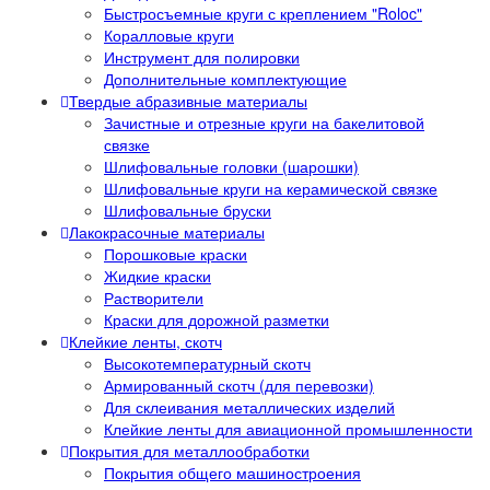
Быстросъемные круги с креплением "Roloc"
Коралловые круги
Инструмент для полировки
Дополнительные комплектующие
Твердые абразивные материалы
Зачистные и отрезные круги на бакелитовой
связке
Шлифовальные головки (шарошки)
Шлифовальные круги на керамической связке
Шлифовальные бруски
Лакокрасочные материалы
Порошковые краски
Жидкие краски
Растворители
Краски для дорожной разметки
Клейкие ленты, скотч
Высокотемпературный скотч
Армированный скотч (для перевозки)
Для склеивания металлических изделий
Клейкие ленты для авиационной промышленности
Покрытия для металлообработки
Покрытия общего машиностроения