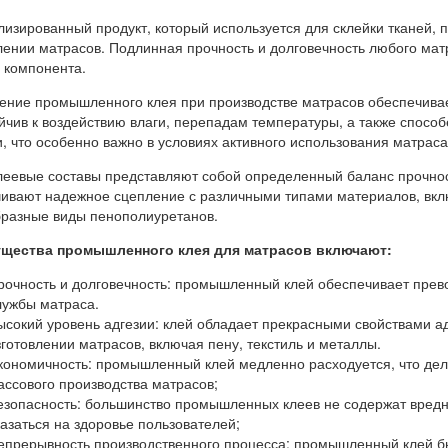
изированный продукт, который используется для склейки тканей, 
лении матрасов. Подлинная прочность и долговечность любого мат
 компонента.
ние промышленного клея при производстве матрасов обеспечивает
йчив к воздействию влаги, перепадам температуры, а также спос
и, что особенно важно в условиях активного использования матраса
леевые составы представляют собой определенный баланс прочнос
ивают надежное сцепление с различными типами материалов, вклю
разные виды пенополиуретанов.
щества промышленного клея для матрасов включают:
рочность и долговечность: промышленный клей обеспечивает прево
лужбы матраса.
ысокий уровень адгезии: клей обладает прекрасными свойствами а
зготовлении матрасов, включая пену, текстиль и металлы.
кономичность: промышленный клей медленно расходуется, что дел
ассового производства матрасов;
езопасность: большинство промышленных клеев не содержат вредны
казаться на здоровье пользователей;
епрерывность производственного процесса: промышленный клей быс