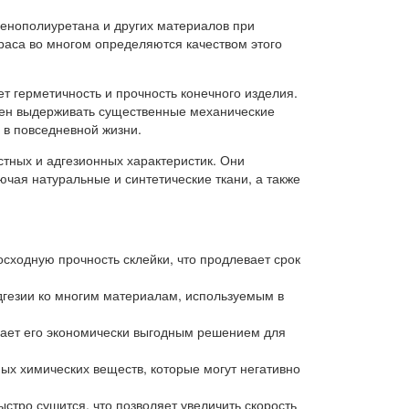
пенополиуретана и других материалов при
раса во многом определяются качеством этого
 герметичность и прочность конечного изделия.
обен выдерживать существенные механические
 в повседневной жизни.
тных и адгезионных характеристик. Они
чая натуральные и синтетические ткани, а также
сходную прочность склейки, что продлевает срок
дгезии ко многим материалам, используемым в
ает его экономически выгодным решением для
х химических веществ, которые могут негативно
тро сушится, что позволяет увеличить скорость