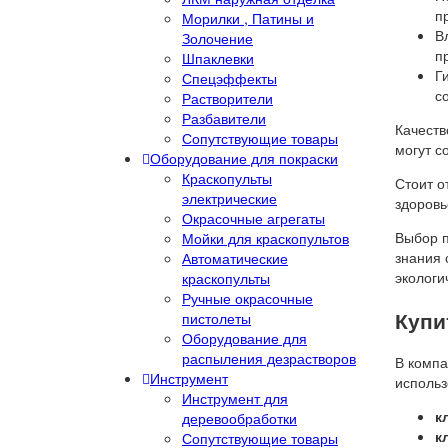
п
Морилки , Патины и
В
Золочение
п
Шпаклевки
Г
Спецэффекты
с
Растворители
Разбавители
Качеств
Сопутствующие товары
могут с
Оборудование для покраски
Краскопульты
Стоит о
электрические
здоровь
Окрасочные агрегаты
Выбор 
Мойки для краскопультов
знания 
Автоматические
экологи
краскопульты
Ручные окрасочные
Купи
пистолеты
Оборудование для
распыления дезрастворов
В компа
Инструмент
использ
Инструмент для
к
деревообработки
к
Сопутствующие товары