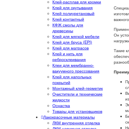
Клей-расплав для кромки
Клей для окутывания
Cпециал
Клей полиуретановый
изготов
Клей контактный
важного
КФЖ смолы для
Примене
древесины
Он усто
Клей для мягкой мебели
нагрузк
Клей для бруса (EPI)
Клей для матрасов
Такие к
Клей и нить для
обеспеч
ребросклеивания
разнооб
Клеи для мембранно-
вакуумного прессования
Преиму
Клей для напольных
П
покрытий
с
Монтажный клей-герметик
В
Очистители и технические
и
жидкости
Э
Оснастка
м
Товары для установщиков
Б
Лакокрасочные материалы
с
ЛКМ внутренняя отделка
Н
ЛКМ наружная отделка