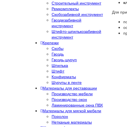
к
Строительный инструмент
Ремкомплекты
Для при
Скобозабивной инструмент
Гвоздезабивной
п
инструмент
о
Штифто-шпилькозабивной
п
инструмент
Крепежи
Скобы
Гвоздь
Гвоздь-шуруп
Шпилька
Штифт
Конфирматы
Шурупы в ленте
Материалы для реставрации
Производство мебели
Производство окон
Ламинированные окна ПВХ
Материалы для мягкой мебели
Поролон
Нетканые материалы