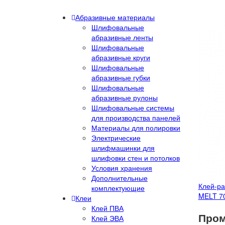
Абразивные материалы
Шлифовальные
абразивные ленты
Шлифовальные
абразивные круги
Шлифовальные
абразивные губки
Шлифовальные
абразивные рулоны
Шлифовальные системы
для производства панелей
Материалы для полировки
Электрические
шлифмашинки для
шлифовки стен и потолков
Условия хранения
Дополнительные
Клей-р
комплектующие
MELT 70
Клеи
Клей ПВА
Пром
Клей ЭВА