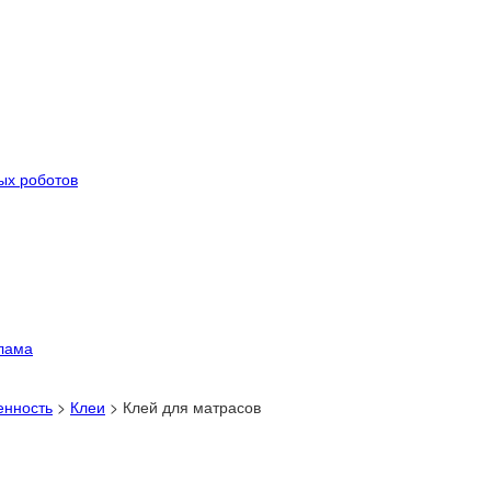
ых роботов
лама
енность
>
Клеи
>
Клей для матрасов