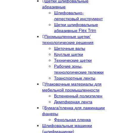
Щетки шлифовальные
абразивные
Шлифовально-
лепестковый инструмент
Щетки шлифовальные
абразивные Flex Trim
Промышленные щетки/
технологические решения
Щеточные валы
Круглые щетки
Технические щетки
Рабочие зоны,
технологические тележки
Транспортные ленты
Упаковочные материалы для
мебельной промышленности
Вспененный полиэтилен
Демпферная лента
Бумага/пленка для ламинации
фанеры
Фенольная пленка
Шлифовальные машинки
(шлифмашинки)