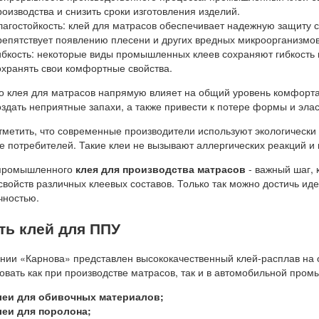
роизводства и снизить сроки изготовления изделий.
лагостойкость: клей для матрасов обеспечивает надежную защиту с
репятствует появлению плесени и других вредных микроорганизмов
ибкость: некоторые виды промышленных клеев сохраняют гибкость 
охранять свои комфортные свойства.
о клея для матрасов напрямую влияет на общий уровень комфорта
оздать неприятные запахи, а также привести к потере формы и эла
тметить, что современные производители используют экологически 
е потребителей. Такие клеи не вызывают аллергических реакций и н
промышленного
клея для производства матрасов
- важный шаг, 
свойств различных клеевых составов. Только так можно достичь ид
чностью.
ть клей для ППУ
нии «Карнова» представлен высококачественный клей-расплав на 
овать как при производстве матрасов, так и в автомобильной пром
леи для обивочных материалов;
леи для поролона;