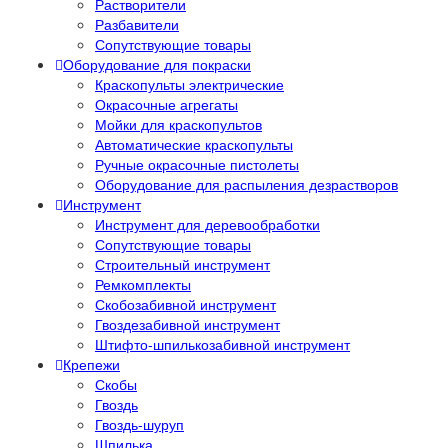
Растворители
Разбавители
Сопутствующие товары
Оборудование для покраски
Краскопульты электрические
Окрасочные агрегаты
Мойки для краскопультов
Автоматические краскопульты
Ручные окрасочные пистолеты
Оборудование для распыления дезрастворов
Инструмент
Инструмент для деревообработки
Сопутствующие товары
Строительный инструмент
Ремкомплекты
Скобозабивной инструмент
Гвоздезабивной инструмент
Штифто-шпилькозабивной инструмент
Крепежи
Скобы
Гвоздь
Гвоздь-шуруп
Шпилька