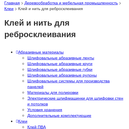
Главная
>
Деревообработка и мебельная промышленность
>
Клеи
>
Клей и нить для ребросклеивания
Клей и нить для
ребросклеивания
Абразивные материалы
Шлифовальные абразивные ленты
Шлифовальные абразивные круги
Шлифовальные абразивные губки
Шлифовальные абразивные рулоны
Шлифовальные системы для производства
панелей
Материалы для полировки
Электрические шлифмашинки для шлифовки стен
и потолков
Условия хранения
Дополнительные комплектующие
Клеи
Клей ПВА