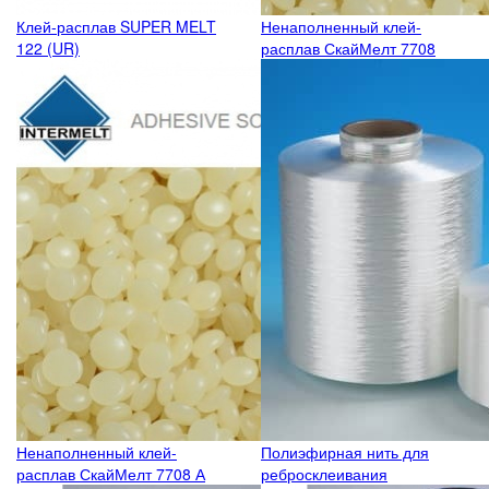
Клей-расплав SUPER MELT
Ненаполненный клей-
122 (UR)
расплав СкайМелт 7708
Ненаполненный клей-
Полиэфирная нить для
расплав СкайМелт 7708 А
ребросклеивания