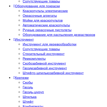
Сопутствующие товары
Оборудование для покраски
Краскопульты электрические
Окрасочные агрегаты
Мойки для краскопультов
Автоматические краскопульты
Ручные окрасочные пистолеты
Оборудование для распыления дезрастворов
Инструмент
Инструмент для деревообработки
Сопутствующие товары
Строительный инструмент
Ремкомплекты
Скобозабивной инструмент
Гвоздезабивной инструмент
Штифто-шпилькозабивной инструмент
Крепежи
Скобы
Гвоздь
Гвоздь-шуруп
Шпилька
Штифт
Конфирматы