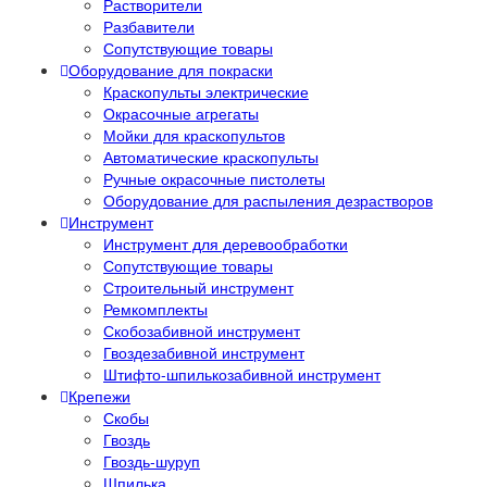
Растворители
Разбавители
Сопутствующие товары
Оборудование для покраски
Краскопульты электрические
Окрасочные агрегаты
Мойки для краскопультов
Автоматические краскопульты
Ручные окрасочные пистолеты
Оборудование для распыления дезрастворов
Инструмент
Инструмент для деревообработки
Сопутствующие товары
Строительный инструмент
Ремкомплекты
Скобозабивной инструмент
Гвоздезабивной инструмент
Штифто-шпилькозабивной инструмент
Крепежи
Скобы
Гвоздь
Гвоздь-шуруп
Шпилька