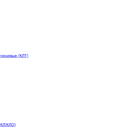
торцевые (КЛТ)
(КЛ/КЛО)