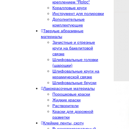
креплением "Roloc"
Коралловые круги
Инструмент для полировки
Дополнительные
комплектующие
Твердые абразивные
материалы
Зачистные и отрезные
круги на бакелитовой
связке
Шлифовальные головки
(шарошки)
Шлифовальные круги на
керамической связке
Шлифовальные бруски
Лакокрасочные материалы
Порошковые краски
Жидкие краски
Растворители
Краски для дорожной
разметки
Клейкие ленты, скотч
Высокотемпературный