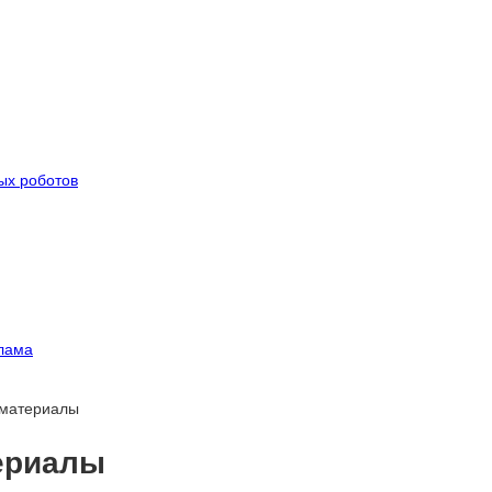
ых роботов
лама
 материалы
ериалы