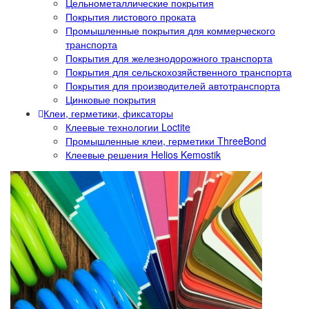
Цельнометаллические покрытия
Покрытия листового проката
Промышленные покрытия для коммерческого
транспорта
Покрытия для железнодорожного транспорта
Покрытия для сельскохозяйственного транспорта
Покрытия для производителей автотранспорта
Цинковые покрытия
Клеи, герметики, фиксаторы
Клеевые технологии Loctite
Промышленные клеи, герметики ThreeBond
Клеевые решения Helios Kemostik