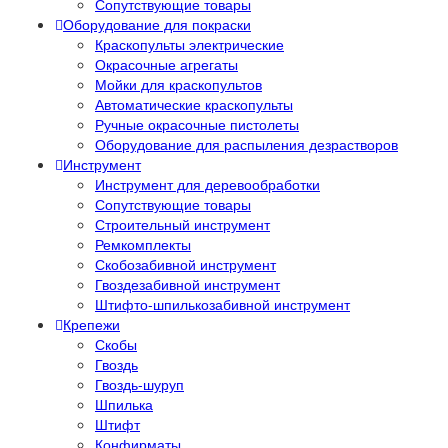
Сопутствующие товары
Оборудование для покраски
Краскопульты электрические
Окрасочные агрегаты
Мойки для краскопультов
Автоматические краскопульты
Ручные окрасочные пистолеты
Оборудование для распыления дезрастворов
Инструмент
Инструмент для деревообработки
Сопутствующие товары
Строительный инструмент
Ремкомплекты
Скобозабивной инструмент
Гвоздезабивной инструмент
Штифто-шпилькозабивной инструмент
Крепежи
Скобы
Гвоздь
Гвоздь-шуруп
Шпилька
Штифт
Конфирматы