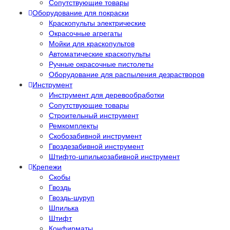
Сопутствующие товары
Оборудование для покраски
Краскопульты электрические
Окрасочные агрегаты
Мойки для краскопультов
Автоматические краскопульты
Ручные окрасочные пистолеты
Оборудование для распыления дезрастворов
Инструмент
Инструмент для деревообработки
Сопутствующие товары
Строительный инструмент
Ремкомплекты
Скобозабивной инструмент
Гвоздезабивной инструмент
Штифто-шпилькозабивной инструмент
Крепежи
Скобы
Гвоздь
Гвоздь-шуруп
Шпилька
Штифт
Конфирматы