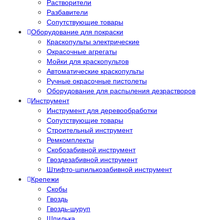
Растворители
Разбавители
Сопутствующие товары
Оборудование для покраски
Краскопульты электрические
Окрасочные агрегаты
Мойки для краскопультов
Автоматические краскопульты
Ручные окрасочные пистолеты
Оборудование для распыления дезрастворов
Инструмент
Инструмент для деревообработки
Сопутствующие товары
Строительный инструмент
Ремкомплекты
Скобозабивной инструмент
Гвоздезабивной инструмент
Штифто-шпилькозабивной инструмент
Крепежи
Скобы
Гвоздь
Гвоздь-шуруп
Шпилька