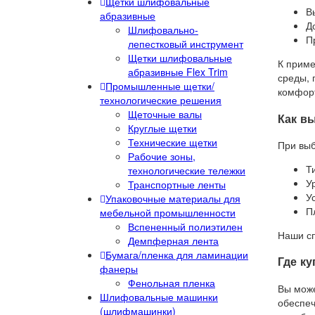
Щетки шлифовальные
В
абразивные
Д
Шлифовально-
П
лепестковый инструмент
Щетки шлифовальные
К приме
абразивные Flex Trim
среды, 
Промышленные щетки/
комфорт
технологические решения
Щеточные валы
Как в
Круглые щетки
Технические щетки
При выб
Рабочие зоны,
Т
технологические тележки
У
Транспортные ленты
У
Упаковочные материалы для
П
мебельной промышленности
Вспененный полиэтилен
Наши сп
Демпферная лента
Бумага/пленка для ламинации
Где к
фанеры
Фенольная пленка
Вы може
Шлифовальные машинки
обеспеч
(шлифмашинки)