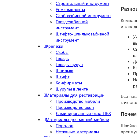
Строительный инструмент
Разно
Ремкомплекты
Скобозабивной инструмент
Компани
Гвоздезабивной
и канад
инструмент
Штифто-шпилькозабивной
У
инструмент
в
Крепежи
С
Скобы
ш
Гвоздь
Д
Гвоздь-шуруп
К
Шпилька
П
Штифт
Н
Конфирматы
р
Шурупы в ленте
Материалы для реставрации
Все наш
Производство мебели
качеств
Производство окон
Ламинированные окна ПВХ
Почем
Материалы для мягкой мебели
Швейцар
Поролон
преимущ
Нетканые материалы