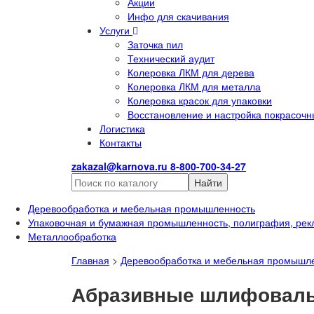
Акции
Инфо для скачивания
Услуги
Заточка пил
Технический аудит
Колеровка ЛКМ для дерева
Колеровка ЛКМ для металла
Колеровка красок для упаковки
Восстановление и настройка покрасочн
Логистика
Контакты
zakazal@karnova.ru
8-800-700-34-27
Найти
Деревообработка и мебельная промышленность
Упаковочная и бумажная промышленность, полиграфия, рек
Металлообработка
Главная
>
Деревообработка и мебельная промышл
Абразивные шлифовальн