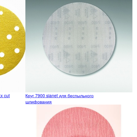
x cut
Круг 7900 sianet для беспыльного
шлифования