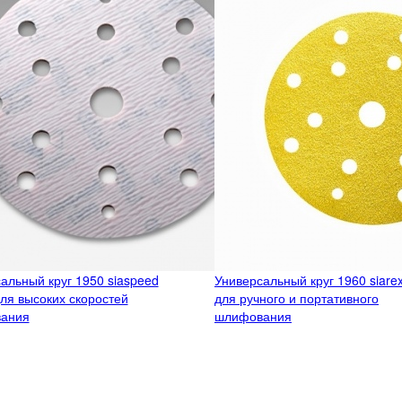
альный круг 1950 siaspeed
Универсальный круг 1960 siarex
 для высоких скоростей
для ручного и портативного
ания
шлифования