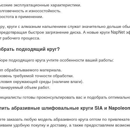
ысокие эксплуатационные характеристики.
олговечность и износостойкость.
ростота в применении.
ру, круги с алмазным напылением служат значительно дольше обы
предотвращая быстрое загрязнение диска. А новые круги NapNet 
 рабочего процесса.
ыбрать подходящий круг?
оре подходящего круга учтите особенности вашей работы:
ип обрабатываемого материала.
ровень требуемой точности обработки.
словия окружающей среды (наличие влаги).
ланируемый объем работ.
ециалисты готовы проконсультировать вас и подобрать оптимальн
упить абразивные шлифовальные круги SIA и
Napoleon
те заказать любую модель абразивного круга оптом по привлека
иваем удобную покупку и доставку, а также предоставляем возмож