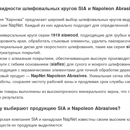
видности шлифовальных кругов SIA и Napoleon Abras
я "Карнова" предлагает широкий выбор шлифовальных кругов вед
ские NapNet. Каждый из них идеально подходит для определенной 
ниверсальные круги серии
1919 siawood
, подходящие для грубых 
ыровнять края, обработать стыковые элементы, удалить лакокрасоч
пециальные диски для скоростного шлифования, такие как серия
s
тукатурных покрытий.
иски с алмазным покрытием, обеспечивающие высокую производите
руги с гибким основанием (
siaflex
) для сухого и мокрого шлифован
родукция с керамическими элементами для точной обработки дерев
овый продукт —
NapNet Napoleon Abrasives
. Уникальная сетка о
аботы, сохраняя чистоту рабочей зоны и продлевая срок службы сам
и товары выполнены из высокопрочного минерального зерна, что 
о результата.
у выбирают продукцию SIA и
Napoleon Abrasives
?
ская компания SIA и канадская NapNet известны своим высоким к
еств их продукции выделяются: