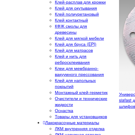
Клей-расплав для кромки
Клей для окутывания
Клей полиуретановый
Клей контактный
КФЖ смолы для
древесины
Клей для мягкой мебели
Клей для бруса (EPI)
Клей для матрасов
Клей и нить для
ребросклеивания
Клеи для мембранно-
вакуумного прессования
Клей для напольных
покрытий
Монтажный клей-герметик
Универс
Очистители и технические
siafast
жидкости
шлифов
Оснастка
Товары для установщиков
Лакокрасочные материалы
ЛКМ внутренняя отделка
ЛКМ наружная отделка