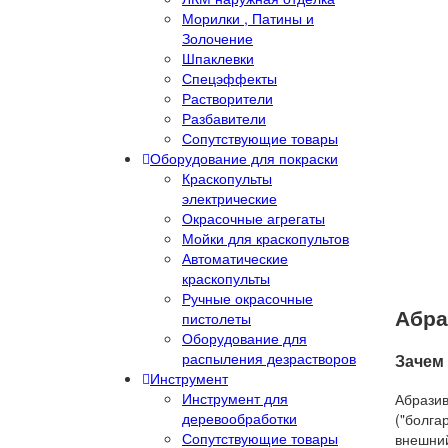
Морилки , Патины и
Золочение
Шпаклевки
Спецэффекты
Растворители
Разбавители
Сопутствующие товары
Оборудование для покраски
Краскопульты
электрические
Окрасочные агрегаты
Мойки для краскопультов
Автоматические
краскопульты
Ручные окрасочные
Абра
пистолеты
Оборудование для
распыления дезрастворов
Зачем
Инструмент
Инструмент для
Абразив
деревообработки
("болга
Сопутствующие товары
внешний