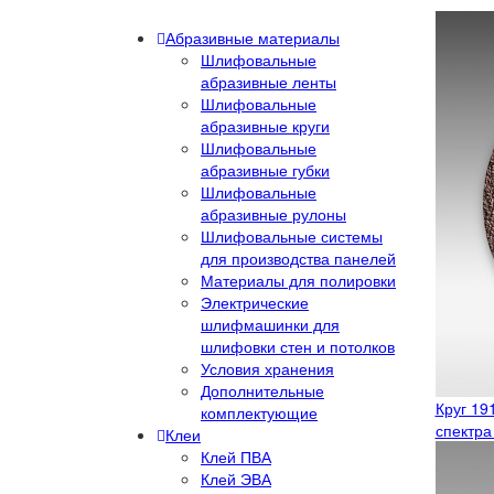
Абразивные материалы
Шлифовальные
абразивные ленты
Шлифовальные
абразивные круги
Шлифовальные
абразивные губки
Шлифовальные
абразивные рулоны
Шлифовальные системы
для производства панелей
Материалы для полировки
Электрические
шлифмашинки для
шлифовки стен и потолков
Условия хранения
Дополнительные
Круг 19
комплектующие
спектра
Клеи
Клей ПВА
Клей ЭВА