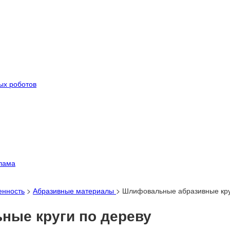
ых роботов
лама
енность
>
Абразивные материалы
>
Шлифовальные абразивные кр
ые круги по дереву