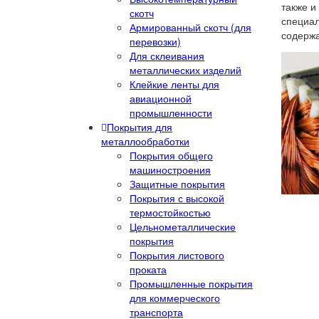
также и
скотч
специал
Армированный скотч (для
содерж
перевозки)
Для склеивания
металлических изделий
Клейкие ленты для
авиационной
промышленности
Покрытия для
металлообработки
Покрытия общего
машиностроения
Защитные покрытия
Покрытия с высокой
термостойкостью
Цельнометаллические
покрытия
Покрытия листового
проката
Промышленные покрытия
для коммерческого
транспорта