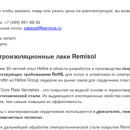
о чтобы заказать товар или узнать цены на комплектующие, вы мож
: +7 (499) 951-88-92
нная почта:
zakazal@karnova.ru
ь запрос
цену
троизоляционные лаки Remisol
ем 30-летний опыт Helios в области разработок и производства
пок
тствующих требованиям RoHS,
для полос и штамповок из элект
dtin из Helios Group лидером на рынке лаков для сердечника плас
 Core Plate Varnishes - это покрытия на водной основе и термоот
отехнической стали
. Их выдающиеся изоляционные свойства сниж
тв, тем самым повышая их эффективность.
ы с изолированным сердечником используются в
двигателях, ген
омагнитных полюсах
.
я дальнейшей обработки электротехнической стали покрытия Remis