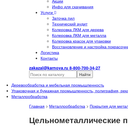
Акции
Инфо для скачивания
Услуги
Заточка пил
Технический аудит
Колеровка ЛКМ для дерева
Колеровка ЛКМ для металла
Колеровка красок для упаковки
Восстановление и настройка покрасочн
Логистика
Контакты
zakazal@karnova.ru
8-800-700-34-27
Найти
Деревообработка и мебельная промышленность
Упаковочная и бумажная промышленность, полиграфия, рек
Металлообработка
Главная
>
Металлообработка
>
Покрытия для мета
Цельнометаллические 