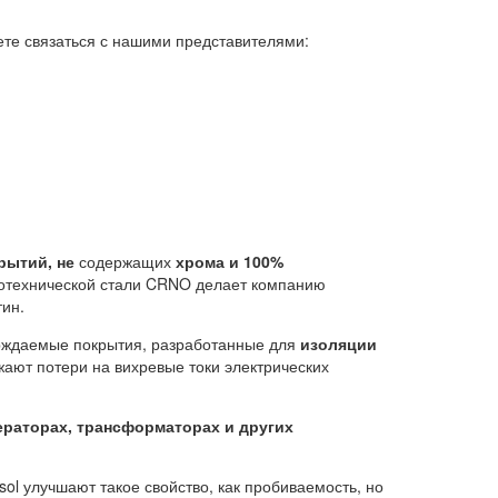
ете связаться с нашими представителями:
рытий, не
содержащих
хрома и 100%
ротехнической стали CRNO делает компанию
тин.
верждаемые покрытия, разработанные для
изоляции
ают потери на вихревые токи электрических
ераторах, трансформаторах и других
ol улучшают такое свойство, как пробиваемость, но