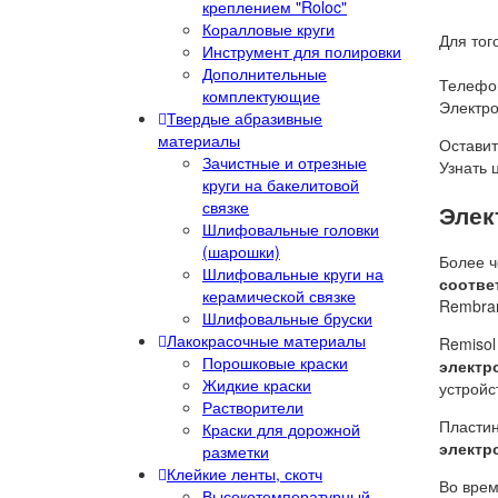
креплением "Roloc"
Коралловые круги
Для тог
Инструмент для полировки
Дополнительные
Телефон
комплектующие
Электро
Твердые абразивные
материалы
Оставит
Зачистные и отрезные
Узнать 
круги на бакелитовой
связке
Элек
Шлифовальные головки
(шарошки)
Более ч
Шлифовальные круги на
соотве
керамической связке
Rembran
Шлифовальные бруски
Лакокрасочные материалы
Remisol
Порошковые краски
электр
Жидкие краски
устройс
Растворители
Пластин
Краски для дорожной
электр
разметки
Клейкие ленты, скотч
Во врем
Высокотемпературный