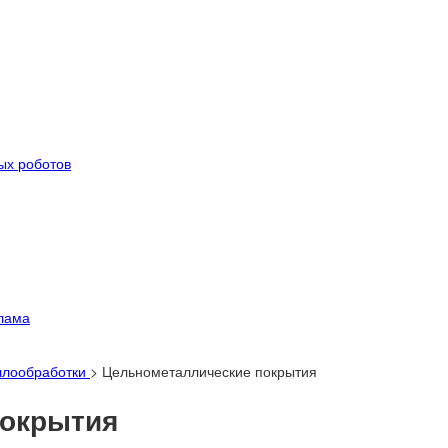
ых роботов
лама
ллообработки
>
Цельнометаллические покрытия
покрытия