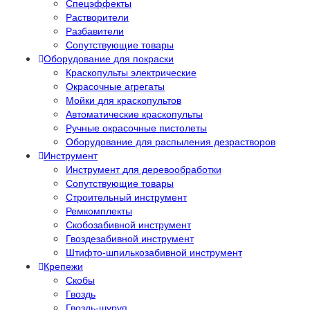
Спецэффекты
Растворители
Разбавители
Сопутствующие товары
Оборудование для покраски
Краскопульты электрические
Окрасочные агрегаты
Мойки для краскопультов
Автоматические краскопульты
Ручные окрасочные пистолеты
Оборудование для распыления дезрастворов
Инструмент
Инструмент для деревообработки
Сопутствующие товары
Строительный инструмент
Ремкомплекты
Скобозабивной инструмент
Гвоздезабивной инструмент
Штифто-шпилькозабивной инструмент
Крепежи
Скобы
Гвоздь
Гвоздь-шуруп