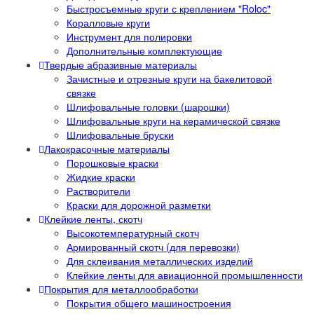
Быстросъемные круги с креплением "Roloc"
Коралловые круги
Инструмент для полировки
Дополнительные комплектующие
Твердые абразивные материалы
Зачистные и отрезные круги на бакелитовой
связке
Шлифовальные головки (шарошки)
Шлифовальные круги на керамической связке
Шлифовальные бруски
Лакокрасочные материалы
Порошковые краски
Жидкие краски
Растворители
Краски для дорожной разметки
Клейкие ленты, скотч
Высокотемпературный скотч
Армированный скотч (для перевозки)
Для склеивания металлических изделий
Клейкие ленты для авиационной промышленности
Покрытия для металлообработки
Покрытия общего машиностроения