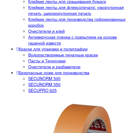
Клейкие ленты для сращивания бумаги
Клейкие ленты для флексопечати: узкорулонная
печать, широкорулонная печать
Клейкие ленты для производства гофрированных
коробок
Очистители и клей
Антивирусная пленка с покрытием на основе
гашеной извести
Краски для упаковки и полиграфии
Водорастворимые печатные краски
Пасты и Технолаки
Очистители и разбавители
Безопасные ножи для производства
SECUNORM 500
SECUNORM 350
SECUPRO 625