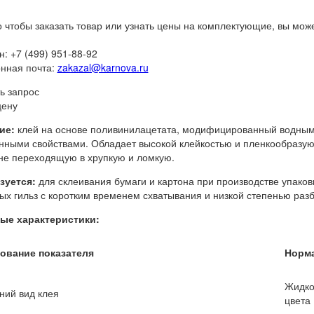
о чтобы заказать товар или узнать цены на комплектующие, вы мож
: +7 (499) 951-88-92
нная почта:
zakazal@karnova.ru
ь запрос
цену
ие:
клей на основе поливинилацетата, модифицированный водным
нными свойствами. Обладает высокой клейкостью и пленкообразу
не переходящую в хрупкую и ломкую.
зуется:
для склеивания бумаги и картона при производстве упаков
ых гильз с коротким временем схватывания и низкой степенью раз
ые характеристики:
ование показателя
Норма
Жидко
ний вид клея
цвета