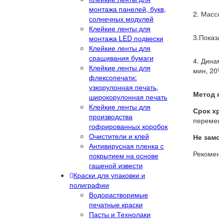
монтажа панелей, букв,
2. Масс
солнечных модулей
Клейкие ленты для
3.Показ
монтажа LED подвески
Клейкие ленты для
сращивания бумаги
4. Динамичес
Клейкие ленты для
мин, 20
флексопечати:
узкорулонная печать,
Метод 
широкорулонная печать
Клейкие ленты для
Срок х
производства
переме
гофрированных коробок
Очистители и клей
Не зам
Антивирусная пленка с
Рекоме
покрытием на основе
гашеной извести
Краски для упаковки и
полиграфии
Водорастворимые
печатные краски
Пасты и Технолаки