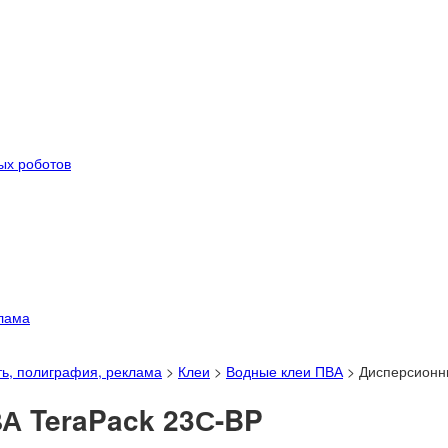
ых роботов
лама
ь, полиграфия, реклама
>
Клеи
>
Водные клеи ПВА
>
Дисперсионн
А TeraPack 23С-BP