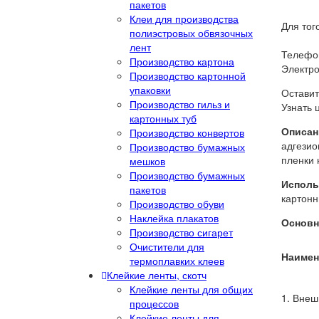
пакетов
Клеи для производства
Для тог
полиэстровых обвязочных
лент
Телефон
Производство картона
Электро
Производство картонной
упаковки
Оставит
Производство гильз и
Узнать 
картонных туб
Описан
Производство конвертов
адгезио
Производство бумажных
пленки 
мешков
Производство бумажных
Исполь
пакетов
картонн
Производство обуви
Наклейка плакатов
Основн
Производство сигарет
Очистители для
Наимен
термоплавких клеев
Клейкие ленты, скотч
Клейкие ленты для общих
1. Внеш
процессов
Клейкие ленты для