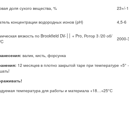
овая доля сухого вещества, %
23+/-1
атель концентрации водородных ионов (рН)
4,5-6
кая вязкость по Brookfield DV-׀׀ + Pro, Ротор 3 /20 об/
2000-
ºC
нанесения:
валик, кисть, форсунка
ранения:
12 месяцев в плотно закрытой таре при температуре +5°
шать!
ораживать!
ндуемая температура для работы и материала +18…+25°С