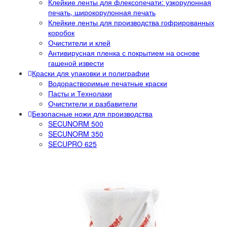
Клейкие ленты для флексопечати: узкорулонная
печать, широкорулонная печать
Клейкие ленты для производства гофрированных
коробок
Очистители и клей
Антивирусная пленка с покрытием на основе
гашеной извести
Краски для упаковки и полиграфии
Водорастворимые печатные краски
Пасты и Технолаки
Очистители и разбавители
Безопасные ножи для производства
SECUNORM 500
SECUNORM 350
SECUPRO 625