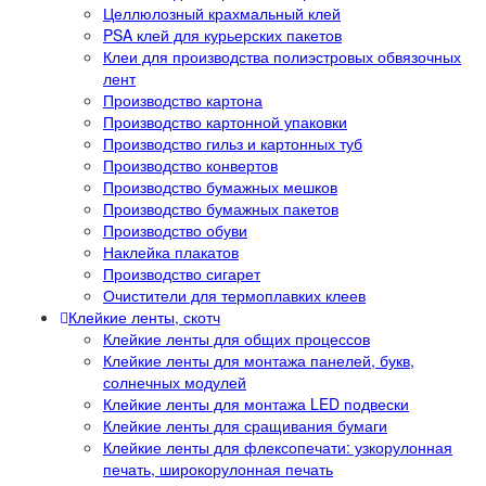
Целлюлозный крахмальный клей
PSA клей для курьерских пакетов
Клеи для производства полиэстровых обвязочных
лент
Производство картона
Производство картонной упаковки
Производство гильз и картонных туб
Производство конвертов
Производство бумажных мешков
Производство бумажных пакетов
Производство обуви
Наклейка плакатов
Производство сигарет
Очистители для термоплавких клеев
Клейкие ленты, скотч
Клейкие ленты для общих процессов
Клейкие ленты для монтажа панелей, букв,
солнечных модулей
Клейкие ленты для монтажа LED подвески
Клейкие ленты для сращивания бумаги
Клейкие ленты для флексопечати: узкорулонная
печать, широкорулонная печать