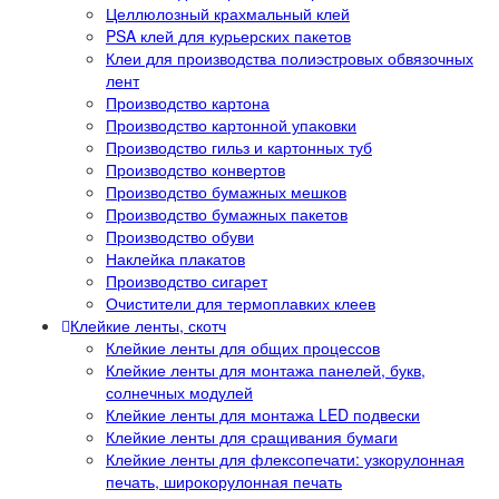
Целлюлозный крахмальный клей
PSA клей для курьерских пакетов
Клеи для производства полиэстровых обвязочных
лент
Производство картона
Производство картонной упаковки
Производство гильз и картонных туб
Производство конвертов
Производство бумажных мешков
Производство бумажных пакетов
Производство обуви
Наклейка плакатов
Производство сигарет
Очистители для термоплавких клеев
Клейкие ленты, скотч
Клейкие ленты для общих процессов
Клейкие ленты для монтажа панелей, букв,
солнечных модулей
Клейкие ленты для монтажа LED подвески
Клейкие ленты для сращивания бумаги
Клейкие ленты для флексопечати: узкорулонная
печать, широкорулонная печать