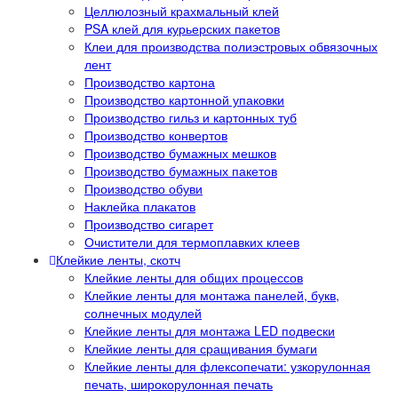
Целлюлозный крахмальный клей
PSA клей для курьерских пакетов
Клеи для производства полиэстровых обвязочных
лент
Производство картона
Производство картонной упаковки
Производство гильз и картонных туб
Производство конвертов
Производство бумажных мешков
Производство бумажных пакетов
Производство обуви
Наклейка плакатов
Производство сигарет
Очистители для термоплавких клеев
Клейкие ленты, скотч
Клейкие ленты для общих процессов
Клейкие ленты для монтажа панелей, букв,
солнечных модулей
Клейкие ленты для монтажа LED подвески
Клейкие ленты для сращивания бумаги
Клейкие ленты для флексопечати: узкорулонная
печать, широкорулонная печать