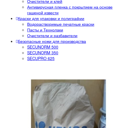
Очистители и клей
Антивирусная пленка с покрытием на основе
гашеной извести
Краски для упаковки и полиграфии
Водорастворимые печатные краски
Пасты и Технолаки
Очистители и разбавители
Безопасные ножи для производства
SECUNORM 500
SECUNORM 350
SECUPRO 625