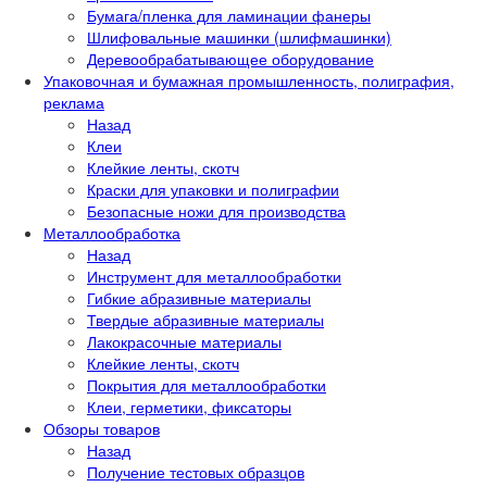
Бумага/пленка для ламинации фанеры
Шлифовальные машинки (шлифмашинки)
Деревообрабатывающее оборудование
Упаковочная и бумажная промышленность, полиграфия,
реклама
Назад
Клеи
Клейкие ленты, скотч
Краски для упаковки и полиграфии
Безопасные ножи для производства
Металлообработка
Назад
Инструмент для металлообработки
Гибкие абразивные материалы
Твердые абразивные материалы
Лакокрасочные материалы
Клейкие ленты, скотч
Покрытия для металлообработки
Клеи, герметики, фиксаторы
Обзоры товаров
Назад
Получение тестовых образцов