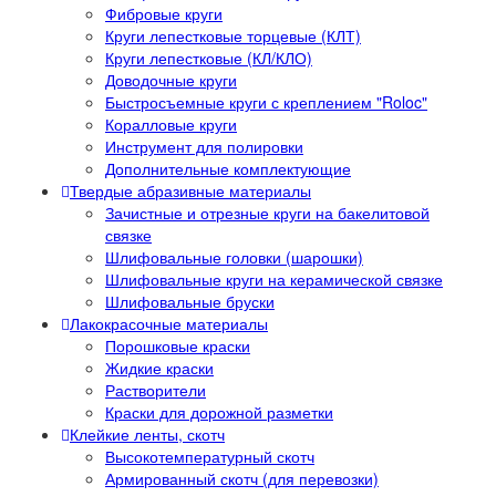
Фибровые круги
Круги лепестковые торцевые (КЛТ)
Круги лепестковые (КЛ/КЛО)
Доводочные круги
Быстросъемные круги с креплением "Roloc"
Коралловые круги
Инструмент для полировки
Дополнительные комплектующие
Твердые абразивные материалы
Зачистные и отрезные круги на бакелитовой
связке
Шлифовальные головки (шарошки)
Шлифовальные круги на керамической связке
Шлифовальные бруски
Лакокрасочные материалы
Порошковые краски
Жидкие краски
Растворители
Краски для дорожной разметки
Клейкие ленты, скотч
Высокотемпературный скотч
Армированный скотч (для перевозки)