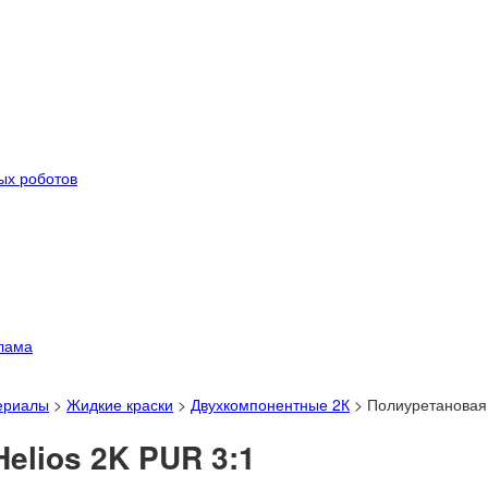
ых роботов
лама
ериалы
>
Жидкие краски
>
Двухкомпонентные 2К
>
Полиуретановая 
elios 2K PUR 3:1