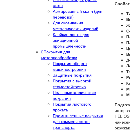
Свойст
скотч
Армированный скотч (для
Т
перевозки)
В
Для склеивания
Ж
металлических изделий
С
Клейкие ленты для
П
авиационной
П
промышленности
Ц
Покрытия для
В
металлообработки
Д
Покрытия общего
Л
машиностроения
Т
Защитные покрытия
Р
Покрытия с высокой
К
термостойкостью
М
Цельнометаллические
М
покрытия
Покрытия листового
Подгот
проката
интерва
Промышленные покрытия
HELIOS
для коммерческого
нанесен
транспорта
окружаю