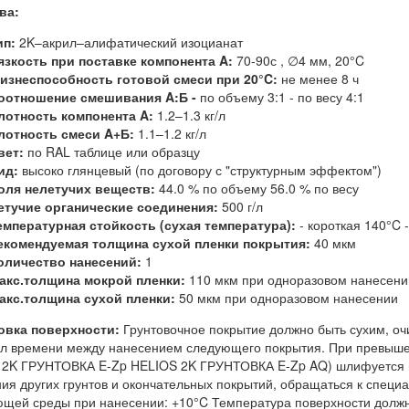
ва:
ип:
2K–акрил–алифатический изоцианат
язкость при поставке компонента A:
70-90с , ∅4 мм, 20°C
изнеспособность готовой смеси при 20°C:
не менее 8 ч
оотношение смешивания A:Б -
по объему 3:1 - по весу 4:1
лотность компонента A:
1.2–1.3 кг/л
лотность смеси A+Б:
1.1–1.2 кг/л
вет:
по RAL таблице или образцу
ид:
высоко глянцевый (по договору с "структурным эффектом")
оля нелетучих веществ:
44.0 % по объему 56.0 % по весу
етучие органические соединения:
500 г/л
емпературная стойкость (сухая температура):
- короткая 140°C 
екомендуемая толщина сухой пленки покрытия:
40 мкм
оличество нанесений:
1
акс.толщина мокрой пленки:
110 мкм при одноразовом нанесени
акс.толщина сухой пленки:
50 мкм при одноразовом нанесении
овка поверхности:
Грунтовочное покрытие должно быть сухим, 
л времени между нанесением следующего покрытия. При превышен
 2K ГРУНТОВКА E-Zp HELIOS 2K ГРУНТОВКА E-Zp AQ) шлифуется г
ия других грунтов и окончательных покрытий, обращаться к спец
щей среды при нанесении: +10°C Температура поверхности должн