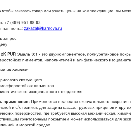
о чтобы заказать товар или узнать цены на комплектующие, вы мож
: +7 (499) 951-88-92
нная почта:
zakazal@karnova.ru
ь запрос
цену
 2K PUR Эмаль 3:1
- это двухкомпонентное, полиуретановое покры
ростойких пигментов, наполнителей и алифатического изоцианатн
тие
на основе:
крилового связующего
тмосферостойких пигментов
лифатического изоцианатного отвердителя
ь применения:
Применяется в качестве окончательного покрытия 
льной и с/х техники, для защиты шасси, грузовых прицепов и других 
ческих поверхностей, где требуется высокая механическая, химиче
ствующим грунтовочным покрытием может использоваться для эксп
енной и морской средах.