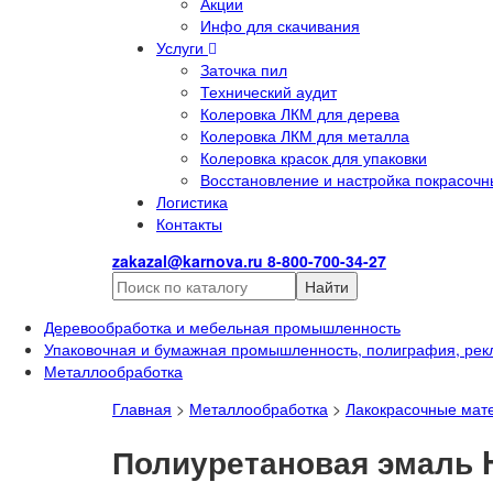
Акции
Инфо для скачивания
Услуги
Заточка пил
Технический аудит
Колеровка ЛКМ для дерева
Колеровка ЛКМ для металла
Колеровка красок для упаковки
Восстановление и настройка покрасочн
Логистика
Контакты
zakazal@karnova.ru
8-800-700-34-27
Найти
Деревообработка и мебельная промышленность
Упаковочная и бумажная промышленность, полиграфия, рек
Металлообработка
Главная
>
Металлообработка
>
Лакокрасочные мат
Полиуретановая эмаль H