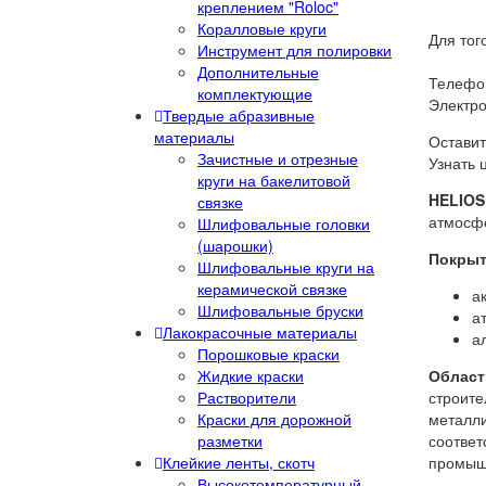
креплением "Roloc"
Коралловые круги
Для тог
Инструмент для полировки
Дополнительные
Телефон
комплектующие
Электро
Твердые абразивные
материалы
Оставит
Зачистные и отрезные
Узнать 
круги на бакелитовой
HELIOS
связке
атмосфе
Шлифовальные головки
(шарошки)
Покры
Шлифовальные круги на
керамической связке
а
Шлифовальные бруски
а
Лакокрасочные материалы
а
Порошковые краски
Жидкие краски
Област
Растворители
строите
Краски для дорожной
металли
разметки
соответ
Клейкие ленты, скотч
промышл
Высокотемпературный