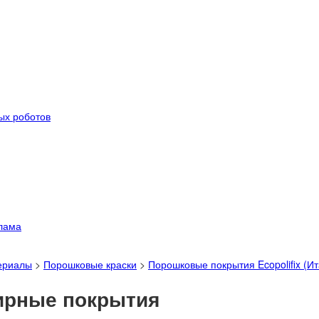
ых роботов
лама
ериалы
>
Порошковые краски
>
Порошковые покрытия Ecopolifix (И
ирные покрытия