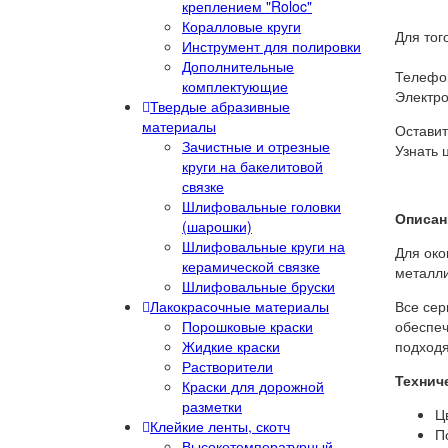
креплением "Roloc"
Коралловые круги
Для тог
Инструмент для полировки
Дополнительные
Телефон
комплектующие
Электро
Твердые абразивные
материалы
Оставит
Зачистные и отрезные
Узнать 
круги на бакелитовой
связке
Шлифовальные головки
Описан
(шарошки)
Шлифовальные круги на
Для око
керамической связке
металли
Шлифовальные бруски
Лакокрасочные материалы
Все сер
Порошковые краски
обеспеч
Жидкие краски
подходя
Растворители
Технич
Краски для дорожной
разметки
Ц
Клейкие ленты, скотч
П
Высокотемпературный