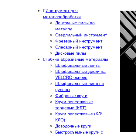
Инструмент для
металлообработки
Ленточные пилы по
металлу
Сверлильный инструмент
Фрезерный инструмент
Слесарный инструмент
Дисковые пилы
Гибкие абразивные материалы
Шлифовальные ленты
Шлифовальные диски на
VELCRO основе
Шлифовальные листы и
рулоны
Фибровые круги
Круги лепестковые
торцевые (КЛТ)
Круги лепестковые (КЛ/
КЛО)
Доводочные круги
Быстросъемные круги с