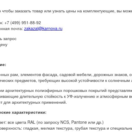
о чтобы заказать товар или узнать цены на комплектующие, вы мож
: +7 (499) 951-88-92
нная почта:
zakazal@karnova.ru
ь запрос
цену
ие:
нных рам, элементов фасада, садовой мебели, дорожных знаков, 
ческих предметов, требующих высокой устойчивости к солнечным
ии архитектурных полиэфирных порошковых покрытий представляю
ивающие длительную стойкость к УФ-излучению и атмосферным в
т для архитектурных применений.
еские характеристики:
вет: все цвета RAL (по запросу NCS, Pantone или др.)
оверхность: гладкая, мелкая текстура, грубая текстура и специаль