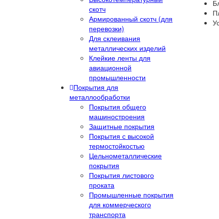
Б
скотч
Пл
Армированный скотч (для
У
перевозки)
Для склеивания
металлических изделий
Клейкие ленты для
авиационной
промышленности
Покрытия для
металлообработки
Покрытия общего
машиностроения
Защитные покрытия
Покрытия с высокой
термостойкостью
Цельнометаллические
покрытия
Покрытия листового
проката
Промышленные покрытия
для коммерческого
транспорта