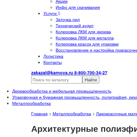
Акции
Инфо для скачивания
Услуги
Заточка пил
Технический аудит
Колеровка ЛКМ для дерева
Колеровка ЛКМ для металла
Колеровка красок для упаковки
Восстановление и настройка покрасочн
Логистика
Контакты
zakazal@karnova.ru
8-800-700-34-27
Найти
Деревообработка и мебельная промышленность
Упаковочная и бумажная промышленность, полиграфия, рек
Металлообработка
Главная
>
Металлообработка
>
Лакокрасочные мат
Архитектурные полиэф