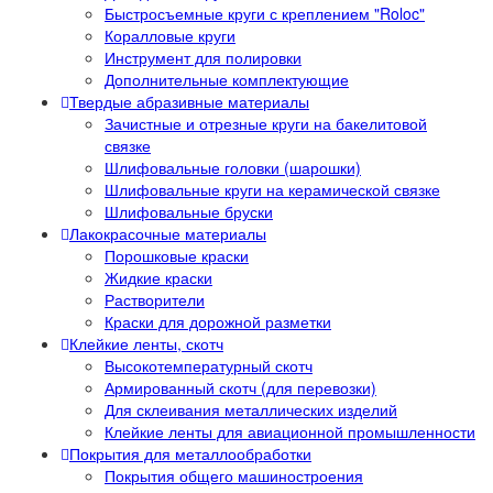
Быстросъемные круги с креплением "Roloc"
Коралловые круги
Инструмент для полировки
Дополнительные комплектующие
Твердые абразивные материалы
Зачистные и отрезные круги на бакелитовой
связке
Шлифовальные головки (шарошки)
Шлифовальные круги на керамической связке
Шлифовальные бруски
Лакокрасочные материалы
Порошковые краски
Жидкие краски
Растворители
Краски для дорожной разметки
Клейкие ленты, скотч
Высокотемпературный скотч
Армированный скотч (для перевозки)
Для склеивания металлических изделий
Клейкие ленты для авиационной промышленности
Покрытия для металлообработки
Покрытия общего машиностроения