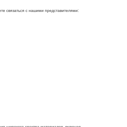
ете связаться с нашими представителями:
я широкого спектра материалов, включая