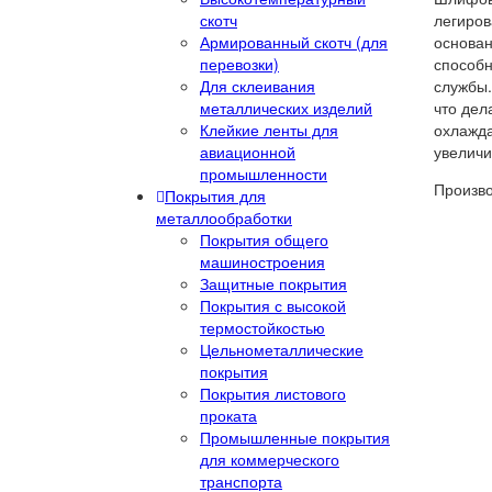
скотч
легиров
Армированный скотч (для
основан
перевозки)
способн
Для склеивания
службы.
металлических изделий
что дел
Клейкие ленты для
охлажда
авиационной
увеличи
промышленности
Произво
Покрытия для
металлообработки
Покрытия общего
машиностроения
Защитные покрытия
Покрытия с высокой
термостойкостью
Цельнометаллические
покрытия
Покрытия листового
проката
Промышленные покрытия
для коммерческого
транспорта