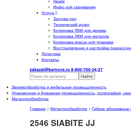
Акции
Инфо для скачивания
Услуги
Заточка пил
Технический аудит
Колеровка ЛКМ для дерева
Колеровка ЛКМ для металла
Колеровка красок для упаковки
Восстановление и настройка покрасочн
Логистика
Контакты
zakazal@karnova.ru
8-800-700-34-27
Найти
Деревообработка и мебельная промышленность
Упаковочная и бумажная промышленность, полиграфия, рек
Металлообработка
Главная
>
Металлообработка
>
Гибкие абразивные
2546 SIABITE JJ