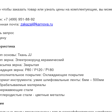
о чтобы заказать товар или узнать цены на комплектующие, вы мож
: +7 (499) 951-88-92
нная почта:
zakazal@karnova.ru
ь запрос
цену
еристика
ип основы: Ткань JJ
ип зерна: Электрокорунд керамический
асыпка зерна: Закрытая
радация зерна: Р80 / Р120 / P180
ополнительное покрытие: Охлаждающее покрытие
ормат инструмента: узкие шлифовальные ленты: 6мм – 500мм
брабатываемые материалы
 нержавеющие стали
 углеродистые стали - цветные металлы
ие
льные ленты предназначены для высокоэффективного шлифовани