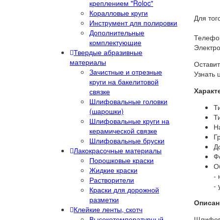
креплением "Roloc"
Коралловые круги
Для тог
Инструмент для полировки
Дополнительные
Телефон
комплектующие
Электро
Твердые абразивные
материалы
Оставит
Зачистные и отрезные
Узнать 
круги на бакелитовой
Характ
связке
Шлифовальные головки
Т
(шарошки)
Т
Шлифовальные круги на
Н
керамической связке
Г
Шлифовальные бруски
Д
Лакокрасочные материалы
Ф
Порошковые краски
О
Жидкие краски
-
Растворители
-
Краски для дорожной
разметки
Описан
Клейкие ленты, скотч
Высокотемпературный
Шлифова