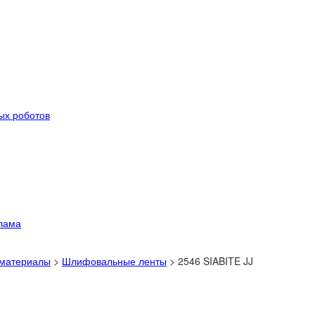
ых роботов
лама
 материалы
>
Шлифовальные ленты
>
2546 SIABITE JJ