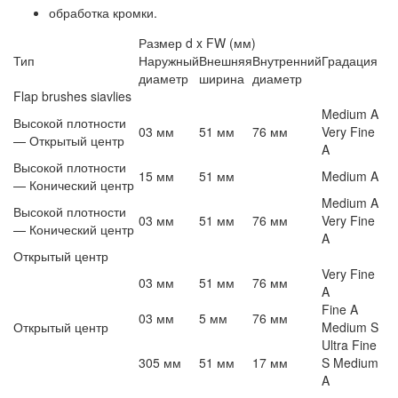
обработка кромки.
Размер d x FW (мм)
Тип
Наружный
Внешняя
Внутренний
Градация
диаметр
ширина
диаметр
Flap brushes siavlies
Medium A
Высокой плотности
03 мм
51 мм
76 мм
Very Fine
— Открытый центр
A
Высокой плотности
15 мм
51 мм
Medium A
— Конический центр
Medium A
Высокой плотности
03 мм
51 мм
76 мм
Very Fine
— Конический центр
A
Открытый центр
Very Fine
03 мм
51 мм
76 мм
A
Fine A
03 мм
5 мм
76 мм
Открытый центр
Medium S
Ultra Fine
305 мм
51 мм
17 мм
S Medium
A