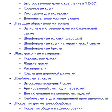
Быстросъемные круги с креплением "Roloc"
Коралловые круги
Инструмент для полировки
Дополнительные комплектующие
Твердые абразивные материалы
Зачистные и отрезные круги на бакелитовой
связке
Шлифовальные головки (шарошки)
Шлифовальные круги на керамической связке
Шлифовальные бруски
Лакокрасочные материалы
Порошковые краски
Жидкие краски
Растворители
Краски для дорожной разметки
Клейкие ленты, скотч
Высокотемпературный скотч
Армированный скотч (для перевозки)
Для склеивания металлических изделий
Клейкие ленты для авиационной промышленности
Покрытия для металлообработки
Покрытия общего машиностроения