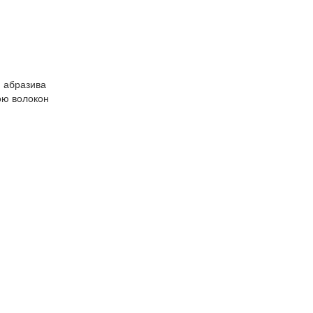
ю абразива
ою волокон