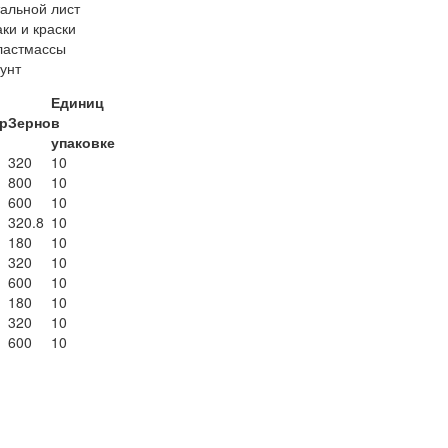
тальной лист
аки и краски
ластмассы
рунт
Единиц
р
Зерно
в
упаковке
320
10
800
10
600
10
320.8
10
180
10
320
10
600
10
180
10
320
10
600
10