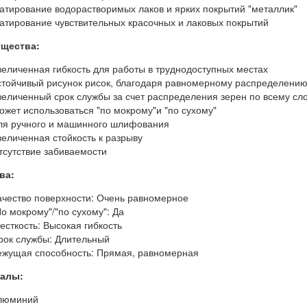
атирование водорастворимых лаков и ярких покрытий "металлик"
атирование чувствительных красочных и лаковых покрытий
щества:
величенная гибкость для работы в труднодоступных местах
стойчивый рисунок рисок, благодаря равномерному распределени
величенный срок службы за счет распределения зерен по всему сл
ожет использоваться "по мокрому"и "по сухому"
ля ручного и машинного шлифования
величенная стойкость к разрыву
тсутствие забиваемости
ва:
ачество поверхности: Очень равномерное
По мокрому"/"по сухому": Да
есткость: Высокая гибкость
рок службы: Длительный
ежущая способность: Прямая, равномерная
алы:
люминий