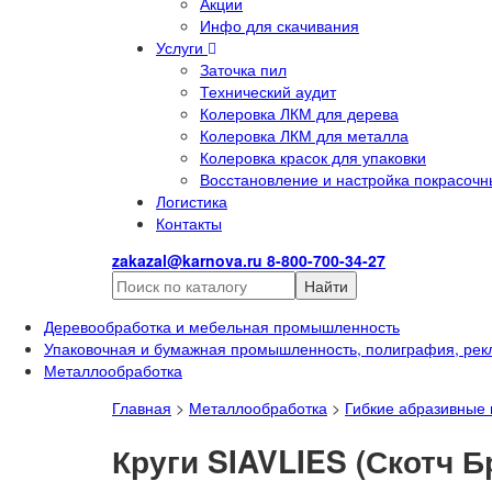
Акции
Инфо для скачивания
Услуги
Заточка пил
Технический аудит
Колеровка ЛКМ для дерева
Колеровка ЛКМ для металла
Колеровка красок для упаковки
Восстановление и настройка покрасочн
Логистика
Контакты
zakazal@karnova.ru
8-800-700-34-27
Найти
Деревообработка и мебельная промышленность
Упаковочная и бумажная промышленность, полиграфия, рек
Металлообработка
Главная
>
Металлообработка
>
Гибкие абразивные
Круги SIAVLIES (Скотч Б