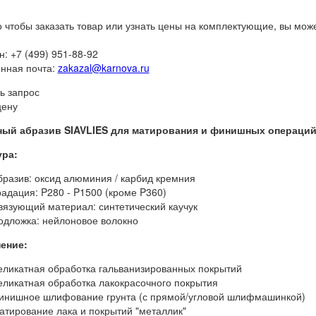
о чтобы заказать товар или узнать цены на комплектующие, вы мож
: +7 (499) 951-88-92
нная почта:
zakazal@karnova.ru
ь запрос
цену
ный абразив SIAVLIES для матирования и финишных операций
ура:
бразив: оксид алюминия / карбид кремния
радация: P280 - P1500 (кроме P360)
вязующий материал: синтетический каучук
одложка: нейлоновое волокно
ение:
еликатная обработка гальванизированных покрытий
еликатная обработка лакокрасочного покрытия
инишное шлифование грунта (с прямой/угловой шлифмашинкой)
атирование лака и покрытий "металлик"