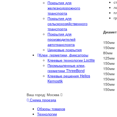
с
Покрытия для
л
железнодорожного
п
транспорта
г
Покрытия для
сельскохозяйственного
транспорта
Диамет
Покрытия для
производителей
150мм
автотранспорта
150мм
Цинковые покрытия
80мм
Клеи, герметики, фиксаторы
125мм
Клеевые технологии Loctite
150мм
Промышленные клеи,
150мм
герметики ThreeBond
150мм
Клеевые решения Helios
150мм
Kemostik
150мм
150мм
Ваш город:
Москва
Схема проезда
Обзоры товаров
Технологии