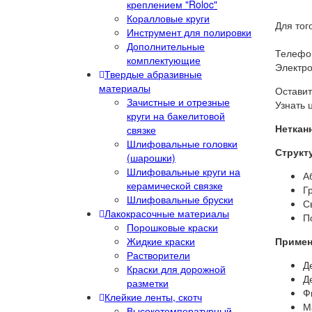
креплением "Roloc"
Коралловые круги
Для тог
Инструмент для полировки
Дополнительные
Телефон
комплектующие
Электро
Твердые абразивные
материалы
Оставит
Зачистные и отрезные
Узнать 
круги на бакелитовой
Неткан
связке
Шлифовальные головки
Структ
(шарошки)
Шлифовальные круги на
А
керамической связке
Г
Шлифовальные бруски
С
Лакокрасочные материалы
П
Порошковые краски
Жидкие краски
Примен
Растворители
Д
Краски для дорожной
Д
разметки
Ф
Клейкие ленты, скотч
М
Высокотемпературный