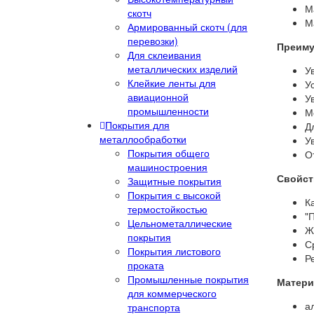
М
скотч
М
Армированный скотч (для
перевозки)
Преиму
Для склеивания
металлических изделий
У
Клейкие ленты для
У
авиационной
У
промышленности
М
Покрытия для
Д
металлообработки
У
Покрытия общего
О
машиностроения
Свойст
Защитные покрытия
Покрытия с высокой
К
термостойкостью
"
Цельнометаллические
Ж
покрытия
С
Покрытия листового
Р
проката
Промышленные покрытия
Матери
для коммерческого
а
транспорта