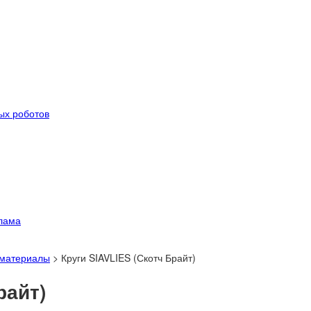
ых роботов
лама
 материалы
>
Круги SIAVLIES (Скотч Брайт)
райт)