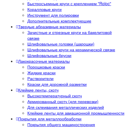
Быстросъемные круги с креплением "Roloc"
Коралловые круги
Инструмент для полировки
Дополнительные комплектующие
Твердые абразивные материалы
Зачистные и отрезные круги на бакелитовой
связке
Шлифовальные головки (шарошки)
Шлифовальные круги на керамической связке
Шлифовальные бруски
Лакокрасочные материалы
Порошковые краски
Жидкие краски
Растворители
Краски для дорожной разметки
Клейкие ленты, скотч
Высокотемпературный скотч
Армированный скотч (для перевозки)
Для склеивания металлических изделий
Клейкие ленты для авиационной промышленности
Покрытия для металлообработки
Покрытия общего машиностроения