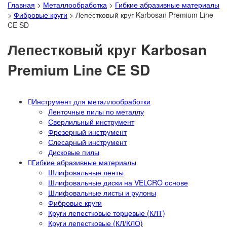
Главная
>
Металлообработка
>
Гибкие абразивные материалы
>
Фибровые круги
>
Лепестковый круг Karbosan Premium Line
CE SD
Лепестковый круг Karbosan
Premium Line CE SD
Инструмент для металлообработки
Ленточные пилы по металлу
Сверлильный инструмент
Фрезерный инструмент
Слесарный инструмент
Дисковые пилы
Гибкие абразивные материалы
Шлифовальные ленты
Шлифовальные диски на VELCRO основе
Шлифовальные листы и рулоны
Фибровые круги
Круги лепестковые торцевые (КЛТ)
Круги лепестковые (КЛ/КЛО)