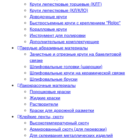
Круги лепестковые торцевые (КЛТ)
Круги лепестковые (КЛ/КЛО)
Доводочные круги
Быстросъемные круги с креплением "Roloc"
Коралловые круги
Инструмент для полировки
Дополнительные комплектующие
Твердые абразивные материалы
Зачистные и отрезные круги на бакелитовой
связке
Шлифовальные головки (шарошки)
Шлифовальные круги на керамической связке
Шлифовальные бруски
Лакокрасочные материалы
Порошковые краски
Жидкие краски
Растворители
Краски для дорожной разметки
Клейкие ленты, скотч
Высокотемпературный скотч
Армированный скотч (для перевозки)
Для склеивания металлических изделий