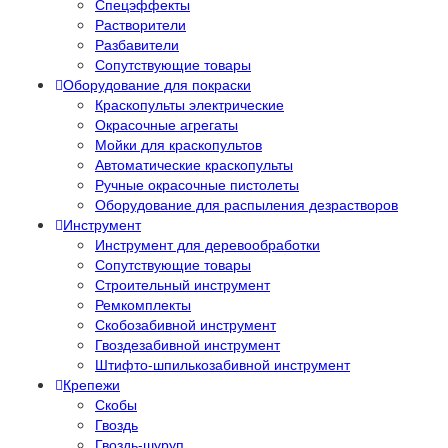
Спецэффекты
Растворители
Разбавители
Сопутствующие товары
Оборудование для покраски
Краскопульты электрические
Окрасочные агрегаты
Мойки для краскопультов
Автоматические краскопульты
Ручные окрасочные пистолеты
Оборудование для распыления дезрастворов
Инструмент
Инструмент для деревообработки
Сопутствующие товары
Строительный инструмент
Ремкомплекты
Скобозабивной инструмент
Гвоздезабивной инструмент
Штифто-шпилькозабивной инструмент
Крепежи
Скобы
Гвоздь
Гвоздь-шуруп