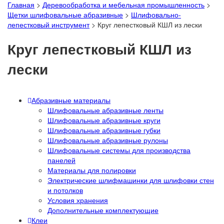
Главная
>
Деревообработка и мебельная промышленность
>
Щетки шлифовальные абразивные
>
Шлифовально-
лепестковый инструмент
>
Круг лепестковый КШЛ из лески
Круг лепестковый КШЛ из
лески
Абразивные материалы
Шлифовальные абразивные ленты
Шлифовальные абразивные круги
Шлифовальные абразивные губки
Шлифовальные абразивные рулоны
Шлифовальные системы для производства
панелей
Материалы для полировки
Электрические шлифмашинки для шлифовки стен
и потолков
Условия хранения
Дополнительные комплектующие
Клеи