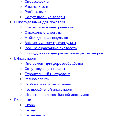
Спецэффекты
Растворители
Разбавители
Сопутствующие товары
Оборудование для покраски
Краскопульты электрические
Окрасочные агрегаты
Мойки для краскопультов
Автоматические краскопульты
Ручные окрасочные пистолеты
Оборудование для распыления дезрастворов
Инструмент
Инструмент для деревообработки
Сопутствующие товары
Строительный инструмент
Ремкомплекты
Скобозабивной инструмент
Гвоздезабивной инструмент
Штифто-шпилькозабивной инструмент
Крепежи
Скобы
Гвоздь
Гвоздь-шуруп