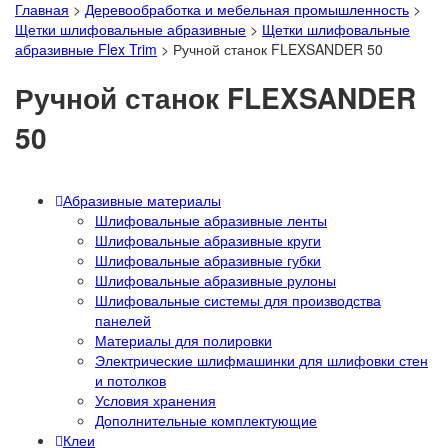
Главная
>
Деревообработка и мебельная промышленность
>
Щетки шлифовальные абразивные
>
Щетки шлифовальные
абразивные Flex Trim
>
Ручной станок FLEXSANDER 50
Ручной станок FLEXSANDER
50
Абразивные материалы
Шлифовальные абразивные ленты
Шлифовальные абразивные круги
Шлифовальные абразивные губки
Шлифовальные абразивные рулоны
Шлифовальные системы для производства
панелей
Материалы для полировки
Электрические шлифмашинки для шлифовки стен
и потолков
Условия хранения
Дополнительные комплектующие
Клеи