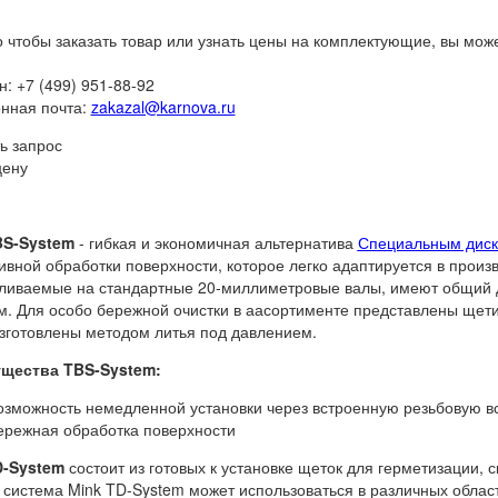
о чтобы заказать товар или узнать цены на комплектующие, вы мож
: +7 (499) 951-88-92
нная почта:
zakazal@karnova.ru
ь запрос
цену
BS-System
- гибкая и экономичная альтернатива
Специальным дис
вной обработки поверхности, которое легко адаптируется в произ
ливаемые на стандартные 20-миллиметровые валы, имеют общий д
м. Для особо бережной очистки в аасортименте представлены щетин
зготовлены методом литья под давлением.
ущества
TBS-System
:
озможность немедленной установки через встроенную резьбовую вс
ережная обработка поверхности
D-System
состоит из готовых к установке щеток для герметизации, 
система Mink TD-System может использоваться в различных облас