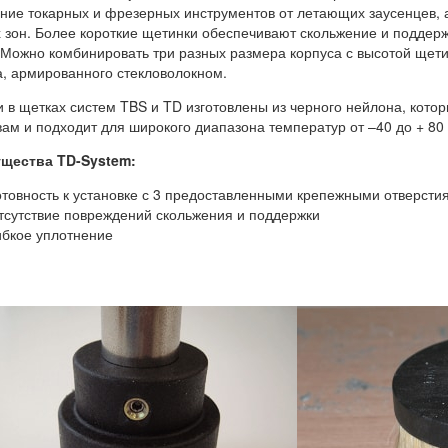
ние токарных и фрезерных инструментов от летающих заусенцев, а
 зон. Более короткие щетинки обеспечивают скольжение и поддерж
 Можно комбинировать три разных размера корпуса с высотой щет
, армированного стекловолокном.
 в щетках систем TBS и TD изготовлены из черного нейлона, кото
ам и подходит для широкого диапазона температур от –40 до + 80 
ущества
TD-System
:
отовность к установке с 3 предоставленными крепежными отверсти
тсутствие повреждений скольжения и поддержки
ибкое уплотнение