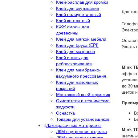
Клей-расплав для кромки
Клей для окутывания
Для тог
Клей полиуретановый
Клей контактный
Телефон
КФЖ смолы для
Электро
древесины
Клей для мягкой мебели
Оставит
Клей для бруса (EPI)
Узнать 
Клей для матрасов
Клей и нить для
ребросклеивания
Mink T
Клеи для мембранно-
эффекти
вакуумного прессования
устанав
Клей для напольных
до 30 м
покрытий
щеток и
Монтажный клей-герметик
Очистители и технические
Преим
жидкости
Оснастка
В
Товары для установщиков
Б
Лакокрасочные материалы
Mink T
ЛКМ внутренняя отделка
щетины 
ЛКМ наружная отделка