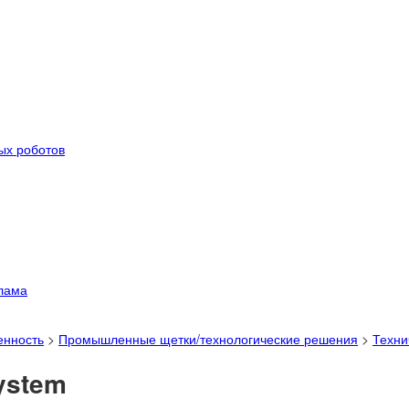
ых роботов
лама
енность
>
Промышленные щетки/технологические решения
>
Техни
ystem