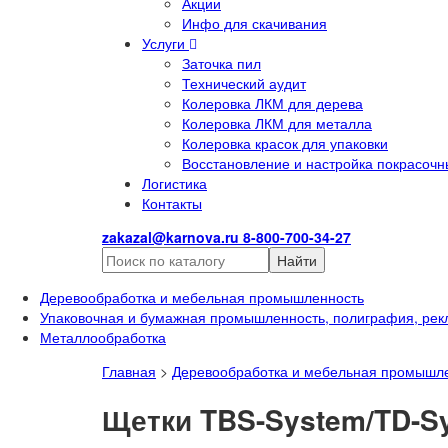
Акции
Инфо для скачивания
Услуги
Заточка пил
Технический аудит
Колеровка ЛКМ для дерева
Колеровка ЛКМ для металла
Колеровка красок для упаковки
Восстановление и настройка покрасочн
Логистика
Контакты
zakazal@karnova.ru
8-800-700-34-27
Найти
Деревообработка и мебельная промышленность
Упаковочная и бумажная промышленность, полиграфия, рек
Металлообработка
Главная
>
Деревообработка и мебельная промышл
Щетки TBS-System/TD-S