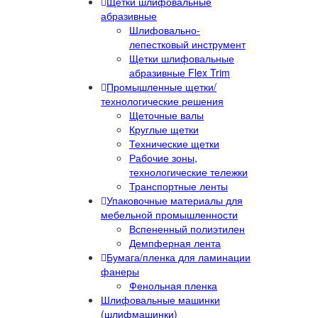
Щетки шлифовальные
абразивные
Шлифовально-
лепестковый инструмент
Щетки шлифовальные
абразивные Flex Trim
Промышленные щетки/
технологические решения
Щеточные валы
Круглые щетки
Технические щетки
Рабочие зоны,
технологические тележки
Транспортные ленты
Упаковочные материалы для
мебельной промышленности
Вспененный полиэтилен
Демпферная лента
Бумага/пленка для ламинации
фанеры
Фенольная пленка
Шлифовальные машинки
(шлифмашинки)