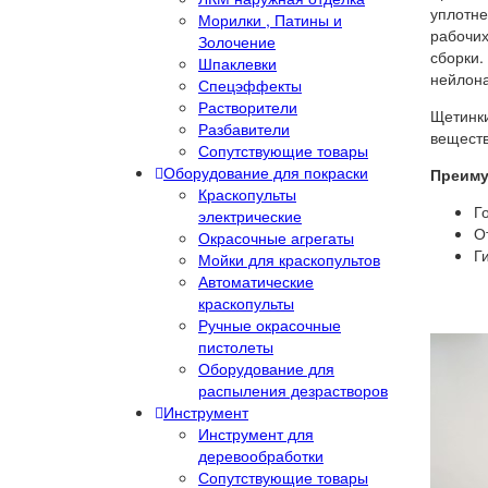
уплотне
Морилки , Патины и
рабочих
Золочение
сборки.
Шпаклевки
нейлона
Спецэффекты
Растворители
Щетинки
Разбавители
веществ
Сопутствующие товары
Оборудование для покраски
Преим
Краскопульты
Г
электрические
О
Окрасочные агрегаты
Г
Мойки для краскопультов
Автоматические
краскопульты
Ручные окрасочные
пистолеты
Оборудование для
распыления дезрастворов
Инструмент
Инструмент для
деревообработки
Сопутствующие товары