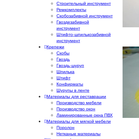
Строительный инструмент
Ремкомплекты
Скобозабивной инструмент
Гвоздезабивной
инструмент
Штифто-шпилькозабивной
инструмент
Крепежи
Скобы
Гвоздь
Гвоздь-шуруп
Шпилька
Штифт
Конфирматы
Шурупы в ленте
Материалы для реставрации
Производство мебели
Производство окон
Ламинированные окна ПВХ
Материалы для мягкой мебели
Поролон
Нетканые материалы