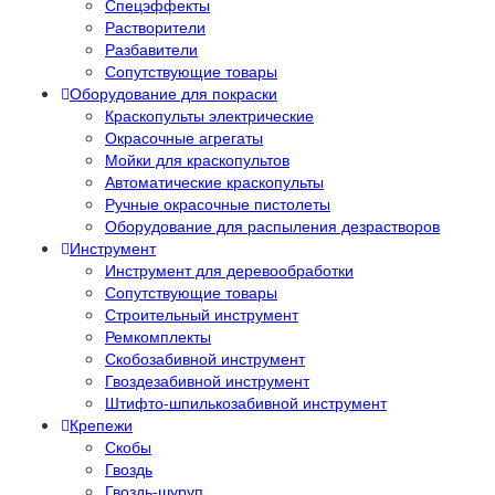
Спецэффекты
Растворители
Разбавители
Сопутствующие товары
Оборудование для покраски
Краскопульты электрические
Окрасочные агрегаты
Мойки для краскопультов
Автоматические краскопульты
Ручные окрасочные пистолеты
Оборудование для распыления дезрастворов
Инструмент
Инструмент для деревообработки
Сопутствующие товары
Строительный инструмент
Ремкомплекты
Скобозабивной инструмент
Гвоздезабивной инструмент
Штифто-шпилькозабивной инструмент
Крепежи
Скобы
Гвоздь
Гвоздь-шуруп