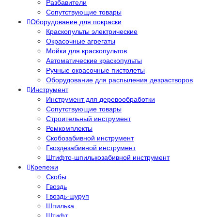
Разбавители
Сопутствующие товары
Оборудование для покраски
Краскопульты электрические
Окрасочные агрегаты
Мойки для краскопультов
Автоматические краскопульты
Ручные окрасочные пистолеты
Оборудование для распыления дезрастворов
Инструмент
Инструмент для деревообработки
Сопутствующие товары
Строительный инструмент
Ремкомплекты
Скобозабивной инструмент
Гвоздезабивной инструмент
Штифто-шпилькозабивной инструмент
Крепежи
Скобы
Гвоздь
Гвоздь-шуруп
Шпилька
Штифт