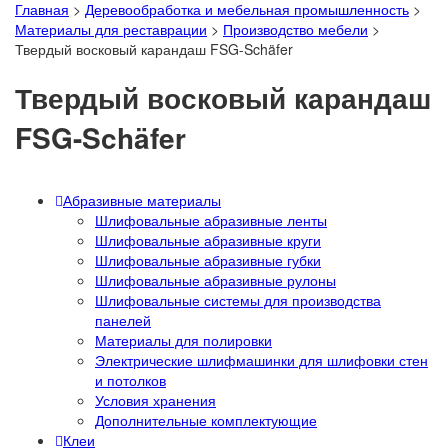
Главная
>
Деревообработка и мебельная промышленность
>
Материалы для реставрации
>
Производство мебели
>
Твердый восковый карандаш FSG-Schäfer
Твердый восковый карандаш
FSG-Schäfer
Абразивные материалы
Шлифовальные абразивные ленты
Шлифовальные абразивные круги
Шлифовальные абразивные губки
Шлифовальные абразивные рулоны
Шлифовальные системы для производства
панелей
Материалы для полировки
Электрические шлифмашинки для шлифовки стен
и потолков
Условия хранения
Дополнительные комплектующие
Клеи