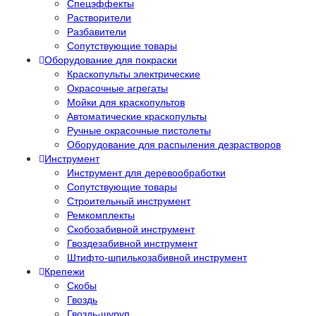
Спецэффекты
Растворители
Разбавители
Сопутствующие товары
Оборудование для покраски
Краскопульты электрические
Окрасочные агрегаты
Мойки для краскопультов
Автоматические краскопульты
Ручные окрасочные пистолеты
Оборудование для распыления дезрастворов
Инструмент
Инструмент для деревообработки
Сопутствующие товары
Строительный инструмент
Ремкомплекты
Скобозабивной инструмент
Гвоздезабивной инструмент
Штифто-шпилькозабивной инструмент
Крепежи
Скобы
Гвоздь
Гвоздь-шуруп