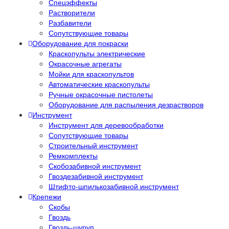
Спецэффекты
Растворители
Разбавители
Сопутствующие товары
Оборудование для покраски
Краскопульты электрические
Окрасочные агрегаты
Мойки для краскопультов
Автоматические краскопульты
Ручные окрасочные пистолеты
Оборудование для распыления дезрастворов
Инструмент
Инструмент для деревообработки
Сопутствующие товары
Строительный инструмент
Ремкомплекты
Скобозабивной инструмент
Гвоздезабивной инструмент
Штифто-шпилькозабивной инструмент
Крепежи
Скобы
Гвоздь
Гвоздь-шуруп