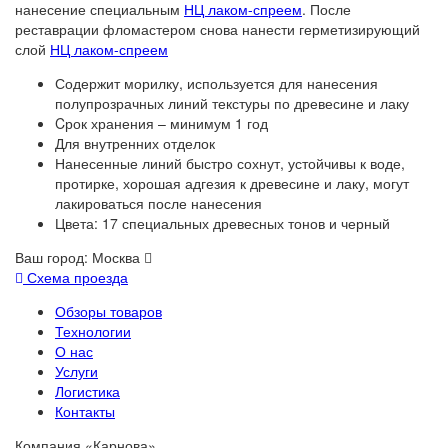
нанесение специальным
НЦ лаком-спреем
. После
реставрации фломастером снова нанести герметизирующий
слой
НЦ лаком-спреем
Содержит морилку, используется для нанесения
полупрозрачных линий текстуры по древесине и лаку
Cрок хранения – минимум 1 год
Для внутренних отделок
Нанесенные линий быстро сохнут, устойчивы к воде,
протирке, хорошая адгезия к древесине и лаку, могут
лакироваться после нанесения
Цвета: 17 специальных древесных тонов и черный
Ваш город:
Москва
Схема проезда
Обзоры товаров
Технологии
О нас
Услуги
Логистика
Контакты
Компания «Карнова»