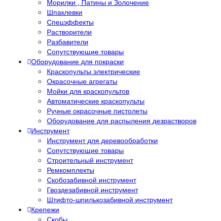
Морилки , Патины и Золочение
Шпаклевки
Спецэффекты
Растворители
Разбавители
Сопутствующие товары
Оборудование для покраски
Краскопульты электрические
Окрасочные агрегаты
Мойки для краскопультов
Автоматические краскопульты
Ручные окрасочные пистолеты
Оборудование для распыления дезрастворов
Инструмент
Инструмент для деревообработки
Сопутствующие товары
Строительный инструмент
Ремкомплекты
Скобозабивной инструмент
Гвоздезабивной инструмент
Штифто-шпилькозабивной инструмент
Крепежи
Скобы