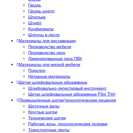
Гвоздь
Гвоздь-шуруп
Шпилька
Штифт
Конфирматы
Шурупы в ленте
Материалы для реставрации
Производство мебели
Производство окон
Ламинированные окна ПВХ
Материалы для мягкой мебели
Поролон
Нетканые материалы
Щетки шлифовальные абразивные
Шлифовально-лепестковый инструмент
Щетки шлифовальные абразивные Flex Trim
Промышленные щетки/технологические решения
Щеточные валы
Круглые щетки
Технические щетки
Рабочие зоны, технологические тележки
Транспортные ленты