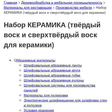
Главная
>
Деревообработка и мебельная промышленность
>
Материалы для реставрации
>
Производство мебели
>
Набор
КЕРАМИКА (твёрдый воск и сверхтвёрдый воск для керамики)
Набор КЕРАМИКА (твёрдый
воск и сверхтвёрдый воск
для керамики)
Абразивные материалы
Шлифовальные абразивные ленты
Шлифовальные абразивные круги
Шлифовальные абразивные губки
Шлифовальные абразивные рулоны
Шлифовальные системы для производства
панелей
Материалы для полировки
Электрические шлифмашинки для шлифовки стен
и потолков
Условия хранения