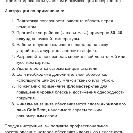
отремонтированным участком и окружающей поверхностью.
Инструкция по применению:
Подготовка поверхности: очистите область перед
ремонтом.
Прогрейте устройство («плавитель») примерно
30–40
секунд
до нужной температуры.
Наберите нужное количество воска на насадку
устройства, аккуратно заполните дефект.
Разравняйте поверхность специальной лопаточкой или
кусочком картона.
Удалите остатки острым концом шпателя.
Если необходима дополнительная обработка,
используйте шлифовку мягкой тканью или губкой.
По желанию применяйте
фломастер-лак
для
повышения уровня блеска и достижения однородности
покрытия.
Финальная защита обеспечивается слоем
акрилового
лака ColoRest
, наносимого спреем тонким
равномерным слоем.
Следуя инструкции, вы получите профессиональное
восстановление, которое обеспечит идеальную целостность