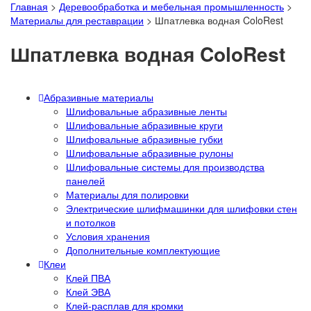
Главная
>
Деревообработка и мебельная промышленность
>
Материалы для реставрации
>
Шпатлевка водная ColoRest
Шпатлевка водная ColoRest
Абразивные материалы
Шлифовальные абразивные ленты
Шлифовальные абразивные круги
Шлифовальные абразивные губки
Шлифовальные абразивные рулоны
Шлифовальные системы для производства
панелей
Материалы для полировки
Электрические шлифмашинки для шлифовки стен
и потолков
Условия хранения
Дополнительные комплектующие
Клеи
Клей ПВА
Клей ЭВА
Клей-расплав для кромки