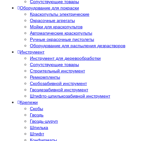
Сопутствующие товары
Оборудование для покраски
Краскопульты электрические
Окрасочные агрегаты
Мойки для краскопультов
Автоматические краскопульты
Ручные окрасочные пистолеты
Оборудование для распыления дезрастворов
Инструмент
Инструмент для деревообработки
Сопутствующие товары
Строительный инструмент
Ремкомплекты
Скобозабивной инструмент
Гвоздезабивной инструмент
Штифто-шпилькозабивной инструмент
Крепежи
Скобы
Гвоздь
Гвоздь-шуруп
Шпилька
Штифт
Конфирматы