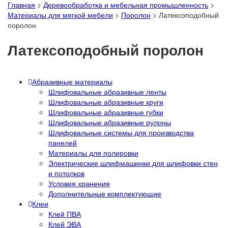
Главная
>
Деревообработка и мебельная промышленность
>
Материалы для мягкой мебели
>
Поролон
>
Латексоподобный
поролон
Латексоподобный поролон
Абразивные материалы
Шлифовальные абразивные ленты
Шлифовальные абразивные круги
Шлифовальные абразивные губки
Шлифовальные абразивные рулоны
Шлифовальные системы для производства
панелей
Материалы для полировки
Электрические шлифмашинки для шлифовки стен
и потолков
Условия хранения
Дополнительные комплектующие
Клеи
Клей ПВА
Клей ЭВА