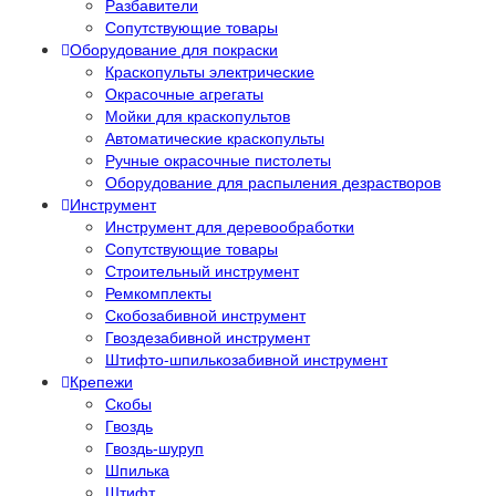
Разбавители
Сопутствующие товары
Оборудование для покраски
Краскопульты электрические
Окрасочные агрегаты
Мойки для краскопультов
Автоматические краскопульты
Ручные окрасочные пистолеты
Оборудование для распыления дезрастворов
Инструмент
Инструмент для деревообработки
Сопутствующие товары
Строительный инструмент
Ремкомплекты
Скобозабивной инструмент
Гвоздезабивной инструмент
Штифто-шпилькозабивной инструмент
Крепежи
Скобы
Гвоздь
Гвоздь-шуруп
Шпилька
Штифт