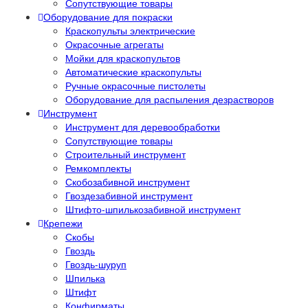
Сопутствующие товары
Оборудование для покраски
Краскопульты электрические
Окрасочные агрегаты
Мойки для краскопультов
Автоматические краскопульты
Ручные окрасочные пистолеты
Оборудование для распыления дезрастворов
Инструмент
Инструмент для деревообработки
Сопутствующие товары
Строительный инструмент
Ремкомплекты
Скобозабивной инструмент
Гвоздезабивной инструмент
Штифто-шпилькозабивной инструмент
Крепежи
Скобы
Гвоздь
Гвоздь-шуруп
Шпилька
Штифт
Конфирматы