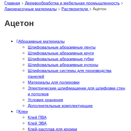
Главная
>
Деревообработка и мебельная промышленность
>
Лакокрасочные материалы
>
Растворители
>
Ацетон
Ацетон
Абразивные материалы
Шлифовальные абразивные ленты
Шлифовальные абразивные круги
Шлифовальные абразивные губки
Шлифовальные абразивные рулоны
Шлифовальные системы для производства
панелей
Материалы для полировки
Электрические шлифмашинки для шлифовки стен
и потолков
Условия хранения
Дополнительные комплектующие
Клеи
Клей ПВА
Клей ЭВА
Клей-расплав для кромки