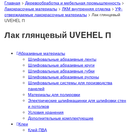
Главная
>
Деревообработка и мебельная промышленность
>
Лакокрасочные материалы
>
ЛКМ внутренняя отделка
>
УФ-
отверждаемые лакокрасочные материалы
>
Лак глянцевый
UVEHEL П
Лак глянцевый UVEHEL П
Абразивные материалы
Шлифовальные абразивные ленты
Шлифовальные абразивные круги
Шлифовальные абразивные губки
Шлифовальные абразивные рулоны
Шлифовальные системы для производства
панелей
Материалы для полировки
Электрические шлифмашинки для шлифовки стен
и потолков
Условия хранения
Дополнительные комплектующие
Клеи
Клей ПВА