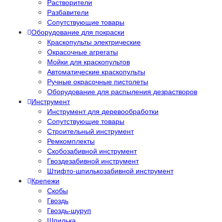
Растворители
Разбавители
Сопутствующие товары
Оборудование для покраски
Краскопульты электрические
Окрасочные агрегаты
Мойки для краскопультов
Автоматические краскопульты
Ручные окрасочные пистолеты
Оборудование для распыления дезрастворов
Инструмент
Инструмент для деревообработки
Сопутствующие товары
Строительный инструмент
Ремкомплекты
Скобозабивной инструмент
Гвоздезабивной инструмент
Штифто-шпилькозабивной инструмент
Крепежи
Скобы
Гвоздь
Гвоздь-шуруп
Шпилька