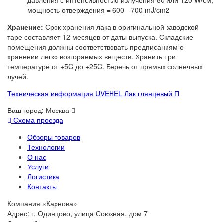
давления с интенсивностью излучения 80 или 120 W/см,
мощность отверждения = 600 - 700 mJ/cm2
Хранение:
Срок хранения лака в оригинальной заводской
таре составляет 12 месяцев от даты выпуска. Складские
помещения должны соответствовать предписаниям о
хранении легко возгораемых веществ. Хранить при
температуре от +5C до +25C. Беречь от прямых солнечных
лучей.
Техническая информация UVEHEL Лак глянцевый П
Ваш город:
Москва
Схема проезда
Обзоры товаров
Технологии
О нас
Услуги
Логистика
Контакты
Компания «Карнова»
Адрес: г. Одинцово, улица Союзная, дом 7