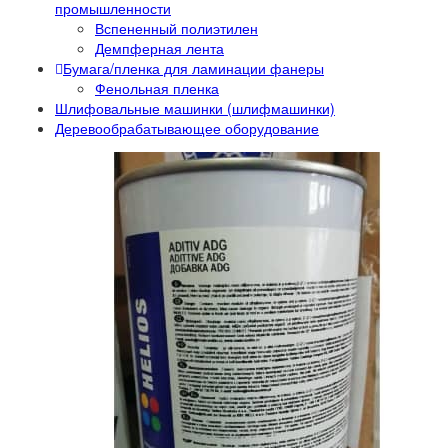
промышленности
Вспененный полиэтилен
Демпферная лента
Бумага/пленка для ламинации фанеры
Фенольная пленка
Шлифовальные машинки (шлифмашинки)
Деревообрабатывающее оборудование