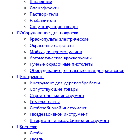
Шпаклевки
Спецэффекты
Растворители
Разбавители
Сопутствующие товары
Оборудование для покраски
Краскопульты электрические
Окрасочные агрегаты
Мойки для краскопультов
Автоматические краскопульты
Ручные окрасочные пистолеты
Оборудование для распыления дезрастворов
Инструмент
Инструмент для деревообработки
Сопутствующие товары
Строительный инструмент
Ремкомплекты
Скобозабивной инструмент
Гвоздезабивной инструмент
Штифто-шпилькозабивной инструмент
Крепежи
Скобы
Гвоздь