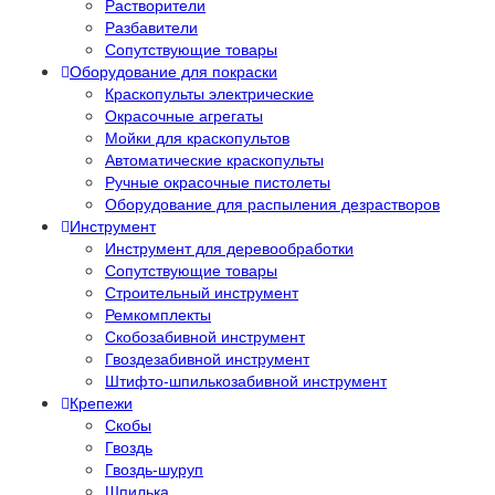
Растворители
Разбавители
Сопутствующие товары
Оборудование для покраски
Краскопульты электрические
Окрасочные агрегаты
Мойки для краскопультов
Автоматические краскопульты
Ручные окрасочные пистолеты
Оборудование для распыления дезрастворов
Инструмент
Инструмент для деревообработки
Сопутствующие товары
Строительный инструмент
Ремкомплекты
Скобозабивной инструмент
Гвоздезабивной инструмент
Штифто-шпилькозабивной инструмент
Крепежи
Скобы
Гвоздь
Гвоздь-шуруп
Шпилька