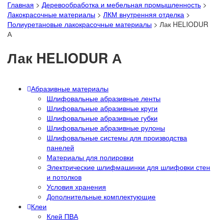
Главная
>
Деревообработка и мебельная промышленность
>
Лакокрасочные материалы
>
ЛКМ внутренняя отделка
>
Полиуретановые лакокрасочные материалы
>
Лак HELIODUR
А
Лак HELIODUR А
Абразивные материалы
Шлифовальные абразивные ленты
Шлифовальные абразивные круги
Шлифовальные абразивные губки
Шлифовальные абразивные рулоны
Шлифовальные системы для производства
панелей
Материалы для полировки
Электрические шлифмашинки для шлифовки стен
и потолков
Условия хранения
Дополнительные комплектующие
Клеи
Клей ПВА