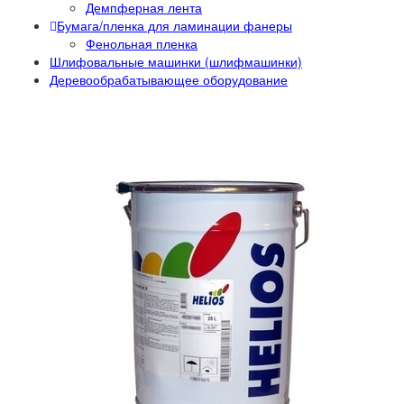
Демпферная лента
Бумага/пленка для ламинации фанеры
Фенольная пленка
Шлифовальные машинки (шлифмашинки)
Деревообрабатывающее оборудование