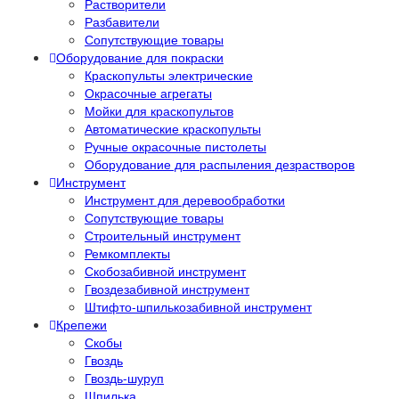
Растворители
Разбавители
Сопутствующие товары
Оборудование для покраски
Краскопульты электрические
Окрасочные агрегаты
Мойки для краскопультов
Автоматические краскопульты
Ручные окрасочные пистолеты
Оборудование для распыления дезрастворов
Инструмент
Инструмент для деревообработки
Сопутствующие товары
Строительный инструмент
Ремкомплекты
Скобозабивной инструмент
Гвоздезабивной инструмент
Штифто-шпилькозабивной инструмент
Крепежи
Скобы
Гвоздь
Гвоздь-шуруп
Шпилька