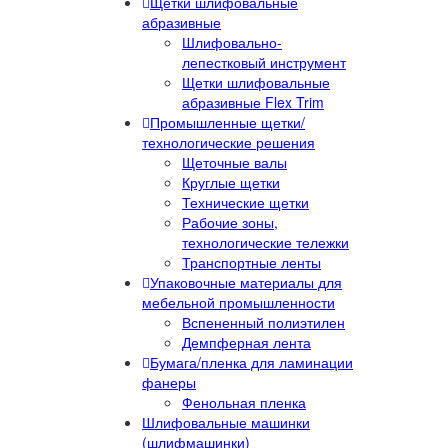
Щетки шлифовальные
абразивные
Шлифовально-
лепестковый инструмент
Щетки шлифовальные
абразивные Flex Trim
Промышленные щетки/
технологические решения
Щеточные валы
Круглые щетки
Технические щетки
Рабочие зоны,
технологические тележки
Транспортные ленты
Упаковочные материалы для
мебельной промышленности
Вспененный полиэтилен
Демпферная лента
Бумага/пленка для ламинации
фанеры
Фенольная пленка
Шлифовальные машинки
(шлифмашинки)