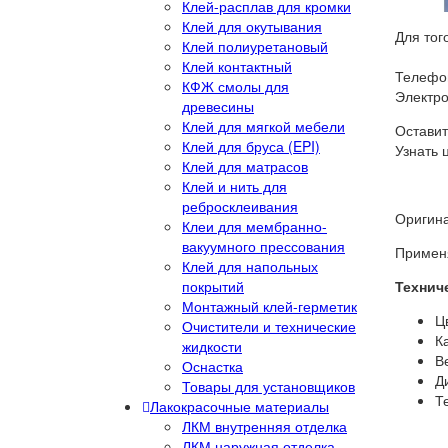
Клей-расплав для кромки
Клей для окутывания
Для тог
Клей полиуретановый
Клей контактный
Телефон
КФЖ смолы для
Электро
древесины
Клей для мягкой мебели
Оставит
Клей для бруса (EPI)
Узнать 
Клей для матрасов
Клей и нить для
ребросклеивания
Оригина
Клеи для мембранно-
вакуумного прессования
Применя
Клей для напольных
покрытий
Технич
Монтажный клей-герметик
Ц
Очистители и технические
К
жидкости
Ве
Оснастка
Д
Товары для установщиков
Т
Лакокрасочные материалы
ЛКМ внутренняя отделка
ЛКМ наружная отделка