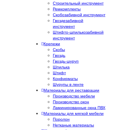
Строительный инструмент
Ремкомплекты
Скобозабивной инструмент
Гвоздезабивной
инструмент
Штифто-шпилькозабивной
инструмент
Крепежи
Скобы
Гвоздь
Гвоздь-шуруп
Шпилька
Штифт
Конфирматы
Шурупы в ленте
Материалы для реставрации
Производство мебели
Производство окон
Ламинированные окна ПВХ
Материалы для мягкой мебели
Поролон
Нетканые материалы