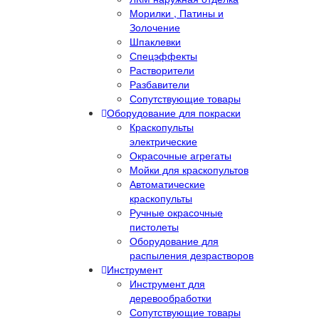
Морилки , Патины и
Золочение
Шпаклевки
Спецэффекты
Растворители
Разбавители
Сопутствующие товары
Оборудование для покраски
Краскопульты
электрические
Окрасочные агрегаты
Мойки для краскопультов
Автоматические
краскопульты
Ручные окрасочные
пистолеты
Оборудование для
распыления дезрастворов
Инструмент
Инструмент для
деревообработки
Сопутствующие товары