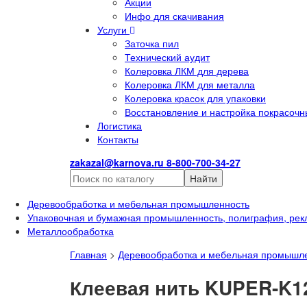
Акции
Инфо для скачивания
Услуги
Заточка пил
Технический аудит
Колеровка ЛКМ для дерева
Колеровка ЛКМ для металла
Колеровка красок для упаковки
Восстановление и настройка покрасочн
Логистика
Контакты
zakazal@karnova.ru
8-800-700-34-27
Найти
Деревообработка и мебельная промышленность
Упаковочная и бумажная промышленность, полиграфия, рек
Металлообработка
Главная
>
Деревообработка и мебельная промышл
Клеевая нить KUPER-K1