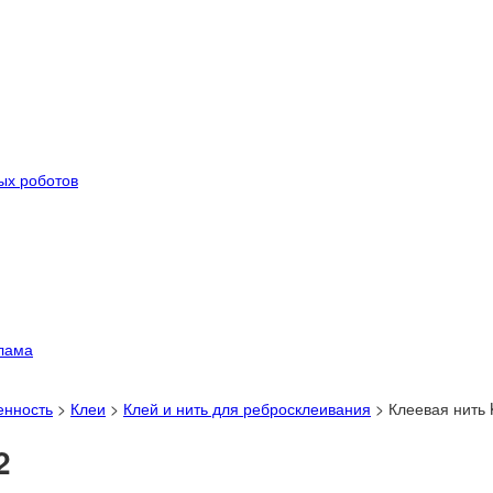
ых роботов
лама
енность
>
Клеи
>
Клей и нить для ребросклеивания
>
Клеевая нить
2