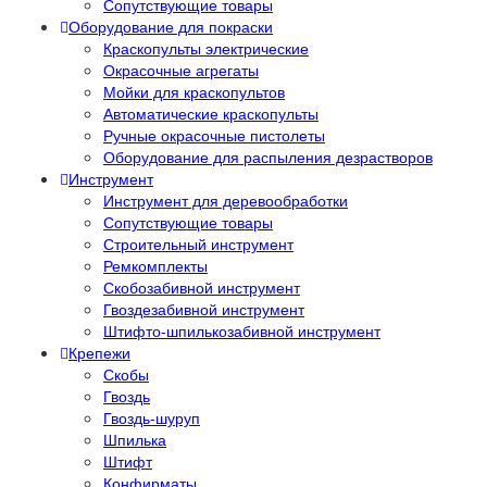
Сопутствующие товары
Оборудование для покраски
Краскопульты электрические
Окрасочные агрегаты
Мойки для краскопультов
Автоматические краскопульты
Ручные окрасочные пистолеты
Оборудование для распыления дезрастворов
Инструмент
Инструмент для деревообработки
Сопутствующие товары
Строительный инструмент
Ремкомплекты
Скобозабивной инструмент
Гвоздезабивной инструмент
Штифто-шпилькозабивной инструмент
Крепежи
Скобы
Гвоздь
Гвоздь-шуруп
Шпилька
Штифт
Конфирматы