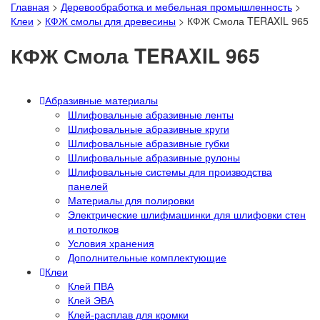
Главная
>
Деревообработка и мебельная промышленность
>
Клеи
>
КФЖ смолы для древесины
>
КФЖ Смола TERAXIL 965
КФЖ Смола TERAXIL 965
Абразивные материалы
Шлифовальные абразивные ленты
Шлифовальные абразивные круги
Шлифовальные абразивные губки
Шлифовальные абразивные рулоны
Шлифовальные системы для производства
панелей
Материалы для полировки
Электрические шлифмашинки для шлифовки стен
и потолков
Условия хранения
Дополнительные комплектующие
Клеи
Клей ПВА
Клей ЭВА
Клей-расплав для кромки