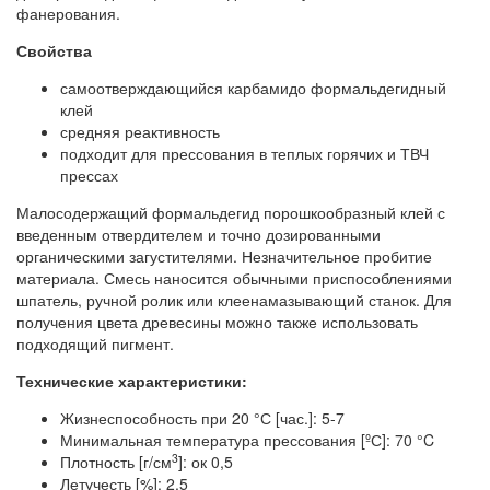
фанерования.
Свойства
самоотверждающийся карбамидо формальдегидный
клей
средняя реактивность
подходит для прессования в теплых горячих и ТВЧ
прессах
Малосодержащий формальдегид порошкообразный клей с
введенным отвердителем и точно дозированными
органическими загустителями. Незначительное пробитие
материала. Смесь наносится обычными приспособлениями
шпатель, ручной ролик или клеенамазывающий станок. Для
получения цвета древесины можно также использовать
подходящий пигмент.
Технические характеристики:
Жизнеспособность при 20 °С [час.]: 5-7
Минимальная температура прессования [ºС]: 70 °C
3
Плотность [г/см
]: ок 0,5
Летучесть [%]: 2,5